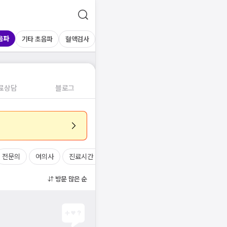
음파
기타 초음파
혈액검사
료상담
블로그
전문의
여의사
진료시간
방문 많은 순