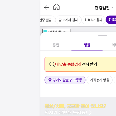
건강검진
간초
CT
채용 건강검진
보건증 발급
암 표지자 검사
하복부초음파
가격공개
병원
AD
기획전 참여 병원
AD
병원
통합
병원
의
내 맞춤 종합검진
견적 받기
경기도 팔달구 고등동
가격공개 병원
증상/치료, 궁금한 점이 있나요?
의사가 답변해 드려요!