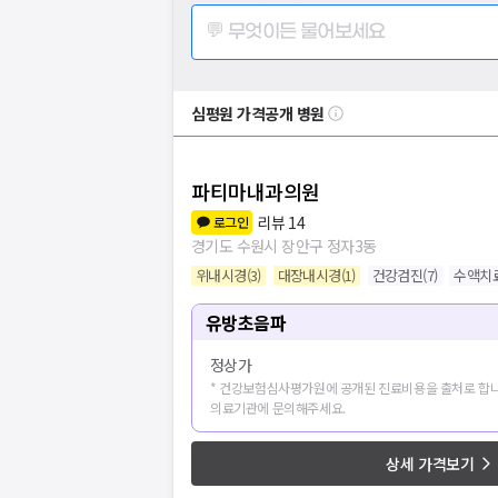
💬 무엇이든 물어보세요
심평원 가격공개 병원
파티마내과의원
리뷰
14
로그인
경기도 수원시 장안구 정자3동
위내시경
(
3
)
대장내시경
(
1
)
건강검진
(
7
)
수액치
유방초음파
정상가
* 건강보험심사평가원에 공개된 진료비용을 출처로 합니
의료기관에 문의해주세요.
상세 가격보기