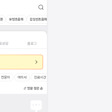
경
유방초음파
갑상선초음파
심장초음파
상복부초음파
경동맥초
료상담
블로그
전문의
여의사
진료시간
방문 많은 순