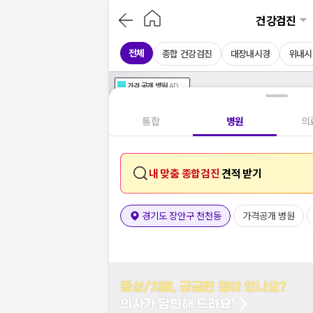
건강검진
전체
종합 건강검진
대장내시경
위내시
가격공개
병원
AD
기획전 참여 병원
AD
병원
통합
병원
의
내 맞춤 종합검진
견적 받기
경기도 장안구 천천동
가격공개 병원
증상/치료, 궁금한 점이 있나요?
의사가 답변해 드려요!