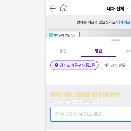
내과 전체
원하는 치료가 있으신가요?
상세치료
가격공개
병원
AD
기획전 참여 병원
AD
병원
통합
병원
의
경기도 영통구 영통1동
가격공개 병원
증상/치료, 궁금한 점이 있나요?
의사가 답변해 드려요!
💬 무엇이든 물어보세요