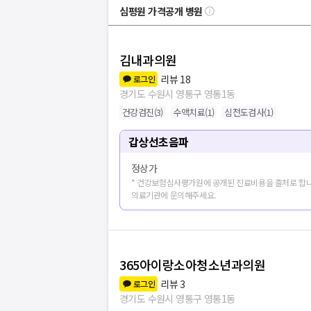
심평원 가격공개 병원
김내과의원
리뷰
18
로그인
경기도 수원시 영통구 영통1동
건강검진
(
3
)
수액치료
(
1
)
심전도검사
(
1
)
갑상선초음파
정상가
* 건강보험심사평가원에 공개된 진료비용을 출처로 합니
의료기관에 문의해주세요.
365아이랑소아청소년과의원
리뷰
3
로그인
경기도 수원시 영통구 영통1동