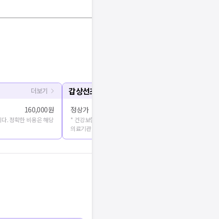
확인
갑상선초음파
더보기
160,000원
정상가
다. 정확한 비용은 해당
* 건강보험심사평가원에 공개된 진료비용을 출처로 합니다. 정확
의료기관에 문의해주세요.