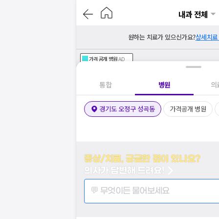
내과 전체
원하는 치료가 있으신가요?
상세치료
가격공개
병원
AD
기획전 참여 병원
AD
병원
통합
병원
의
경기도 오정구 성곡동
가격공개 병원
증상/치료, 궁금한 점이 있나요?
의사가 답변해 드려요!
💬 무엇이든 물어보세요