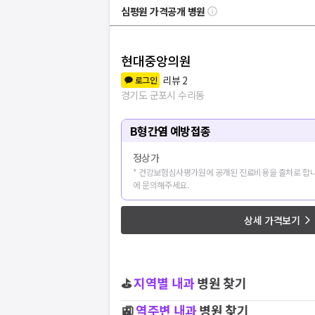
심평원 가격공개 병원
현대중앙의원
리뷰
2
로그인
경기도 군포시 수리동
B형간염 예방접종
정상가
* 건강보험심사평가원에 공개된 진료비용을 출처로 합니
에 문의해주세요.
상세 가격보기
⛳
지역별
내과
병원 찾기
🚉
역주변
내과
병원 찾기