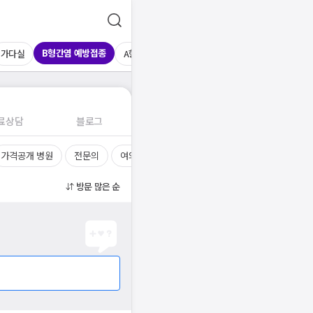
B형간염 예방접종
가다실
A형간염 예방접종
MMR 예방접종
파상풍 
료상담
블로그
가격공개 병원
전문의
여의사
진료시간
방문 많은 순