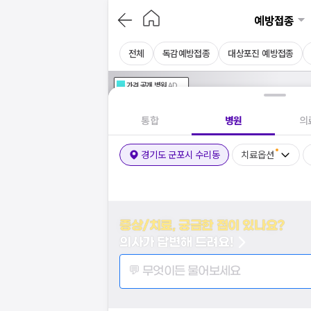
예방접종
전체
독감예방접종
대상포진 예방접종
가격공개
병원
AD
기획전 참여 병원
AD
병원
통합
병원
의
경기도 군포시 수리동
치료옵션
증상/치료, 궁금한 점이 있나요?
의사가 답변해 드려요!
💬 무엇이든 물어보세요