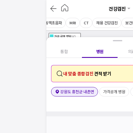
건강검진
음파
상복부초음파
경동맥초음파
MRI
CT
채용 건강검진
보건
가격공개
병원
AD
기획전 참여 병원
AD
병원
통합
병원
의
내 맞춤 종합검진
견적 받기
강원도 홍천군 내촌면
가격공개 병원