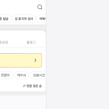
증 발급
암 표지자 검사
하복부초음파
간초음파
기타 초음파
혈액
료상담
블로그
전문의
여의사
진료시간
방문 많은 순