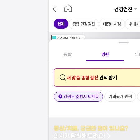
건강검진
전체
종합 건강검진
대장내시경
위내시
가격공개
병원
AD
기획전 참여 병원
AD
병원
통합
병원
의
내 맞춤 종합검진
견적 받기
강원도 춘천시 퇴계동
가격공개 병원
증상/치료, 궁금한 점이 있나요?
의사가 답변해 드려요!