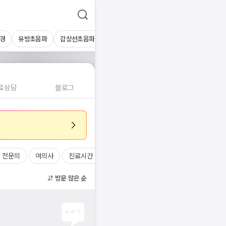
경
유방초음파
갑상선초음파
심장초음파
상복부초음파
경동맥초
료상담
블로그
전문의
여의사
진료시간
방문 많은 순