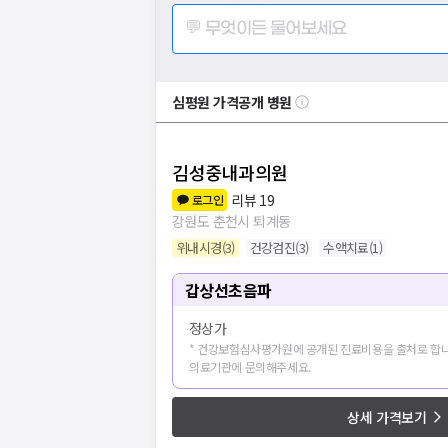
💬 무엇이든 물어보세요
심평원 가격공개 병원
김성중내과의원
리뷰
19
로그인
강원도 춘천시 퇴계동
위내시경
(
3
)
건강검진
(
3
)
수액치료
(
1
)
갑상선초음파
정상가
* 건강보험심사평가원에 공개된 진료비용을 출처로 합니
의료기관에 문의해주세요.
상세 가격보기