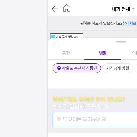
내과 전체
원하는 치료가 있으신가요?
상세치료
가격공개
병원
AD
기획전 참여 병원
AD
병원
통합
병원
의
강원도 춘천시 신동면
가격공개 병원
증상/치료, 궁금한 점이 있나요?
의사가 답변해 드려요!
💬 무엇이든 물어보세요