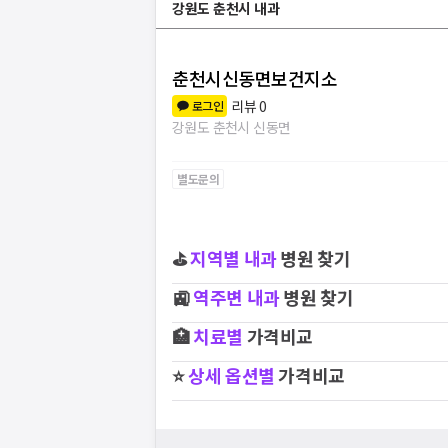
강원도 춘천시 내과
춘천시신동면보건지소
리뷰
0
로그인
강원도 춘천시 신동면
별도문의
⛳
지역별
내과
병원 찾기
🚉
역주변
내과
병원 찾기
🏥
치료별
가격비교
⭐
상세 옵션별
가격비교