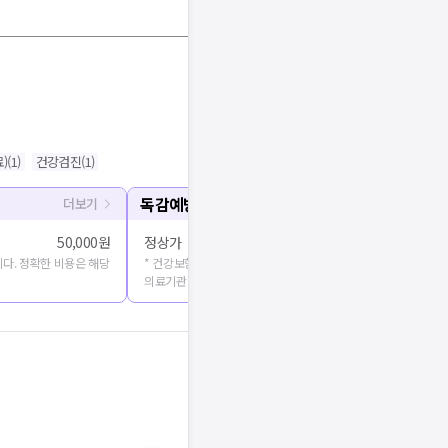
)
(
1
)
건강검진
(
1
)
독감예방접종
더보기
50,000원
정상가
다. 정확한 비용은 해당
* 건강보험심사평가원에 공개된 진료비용을 출처로 합니다. 정확
의료기관에 문의해주세요.