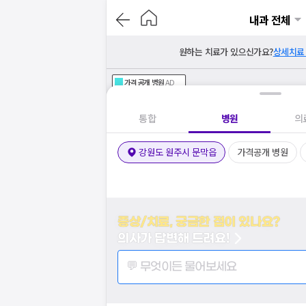
내과 전체
원하는 치료가 있으신가요?
상세치료
가격공개
병원
AD
기획전 참여 병원
AD
병원
통합
병원
의
강원도 원주시 문막읍
가격공개 병원
증상/치료, 궁금한 점이 있나요?
의사가 답변해 드려요!
💬 무엇이든 물어보세요