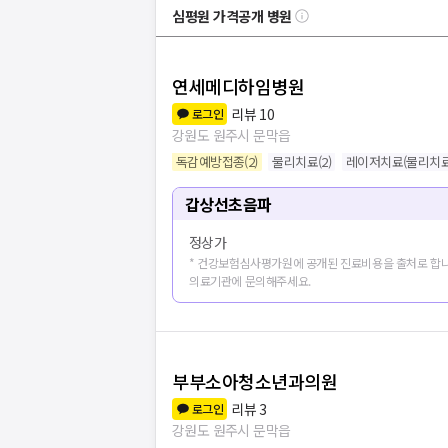
심평원 가격공개 병원
연세메디하임병원
리뷰
10
로그인
강원도 원주시 문막읍
독감예방접종
(
2
)
물리치료
(
2
)
레이저치료(물리치료
갑상선초음파
정상가
* 건강보험심사평가원에 공개된 진료비용을 출처로 합니
의료기관에 문의해주세요.
부부소아청소년과의원
리뷰
3
로그인
강원도 원주시 문막읍