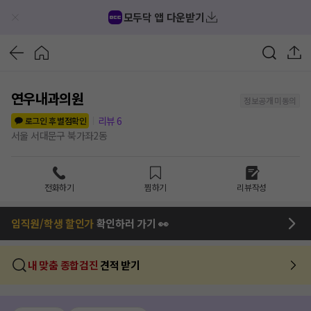
모두닥 앱 다운받기
연우내과의원
정보공개 미동의
리뷰
6
로그인 후 별점확인
서울 서대문구 북가좌2동
전화하기
찜하기
리뷰작성
임직원/학생 할인가
확인하러 가기 👀
내 맞춤 종합검진
견적 받기