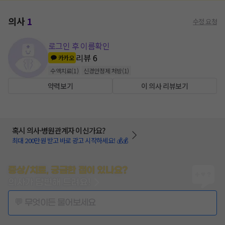
의사
1
수정 요청
로그인 후 이름확인
리뷰
6
카카오
수액치료
(
1
)
신경안정제 처방
(
1
)
약력보기
이 의사 리뷰보기
혹시 의사·병원관계자 이신가요?
최대 200만원 받고 바로 광고 시작하세요! 💰💰
증상/치료, 궁금한 점이 있나요?
의사가 답변해 드려요!
💬 무엇이든 물어보세요