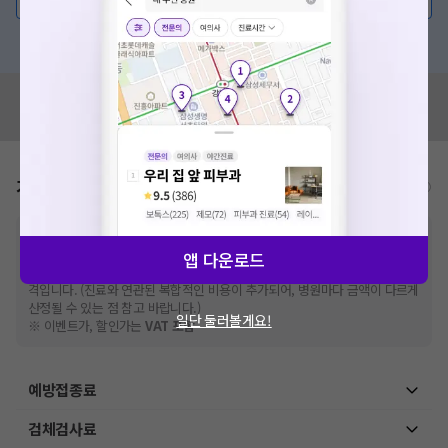
혹은, 의료상담 서비스에 다양한 게시글 보러가기
혹시 잘못된 병원정보가 있나요?
모두닥 팀에 알려주세요!
가격표
비급여/급여 진료란?
※
비급여 항목의 경우,
추가비용 등으로 실제 가격과 상이할 수 있으니, 정확
한 가격은 해당 의료기관에 직접 문의해주세요.
앱 다운로드
※
급여 항목의 경우,
건강보험심사평가원
에 고지되어 있는 급여 진료 기준 가
격입니다. (진료와 연관된 복합적인 비용이 추가되어, 병원마다 금액이 다르게
산정될 수 있는 점 참고 바랍니다.)
일단 둘러볼게요!
※ 이벤트가, 할인가는
VAT 포함
예방접종료
검체검사료