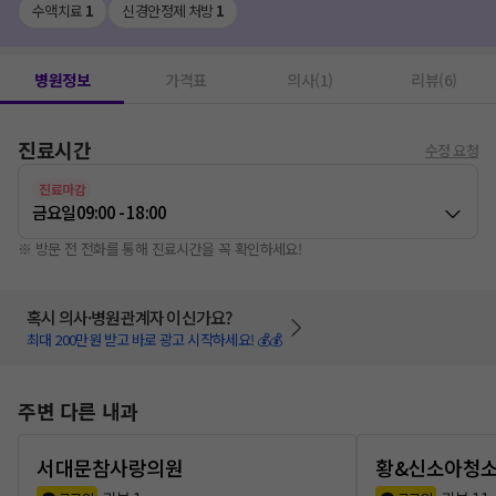
수액치료
1
신경안정제 처방
1
병원정보
가격표
의사(1)
리뷰(6)
진료시간
수정 요청
진료마감
금요일
09:00 - 18:00
※ 방문 전 전화를 통해 진료시간을 꼭 확인하세요!
혹시 의사·병원관계자 이신가요?
최대 200만원 받고 바로 광고 시작하세요! 💰💰
주변 다른 내과
서대문참사랑의원
황&신소아청