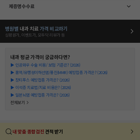
제증명수수료
병원별
내과
치료
가격 비교하기
심평원가, 이벤트가, 모두닥 리뷰가 등
내과
평균 가격이 궁금하다면?
▶
인공와우 수술 비용/ 보험 기준은? (2026)
▶
홍역/유행성이하선염/풍진(MMR) 예방접종 가격은? (2026)
▶
장티푸스 예방접종 가격은? (2026)
▶
이석증 치료법/치료 비용은? (2026)
▶
일본뇌염 예방접종 가격은? (2026)
전체보기
내 맞춤 종합검진
견적 받기