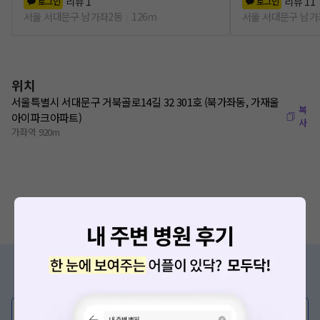
리뷰
1
리뷰
11
로그인
로그인
서울 서대문구 남가좌2동
126m
서울 서대문구 남가
위치
서울특별시 서대문구 거북골로14길 32 301호 (북가좌동, 가재울
복
아이파크아파트)
사
가좌역 920m
증상/치료, 궁금한 점이 있나요?
의사가 직접 답해드려요!
💬 무엇이든 물어보세요