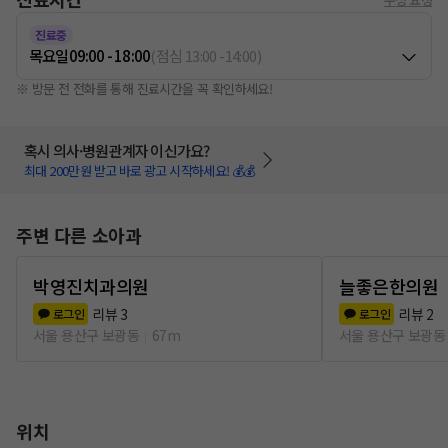
진료중
목요일
09:00 - 18:00
(
점심
13:00
-
14:00
)
※ 방문 전 전화를 통해 진료시간을 꼭 확인하세요!
혹시 의사·병원관계자 이신가요?
최대 200만원 받고 바로 광고 시작하세요! 💰💰
주변 다른 소아과
박영진치과의원
늘좋은한의원
리뷰
3
리뷰
2
로그인
로그인
서울 용산구 보광동
67m
서울 용산구 보광동
위치