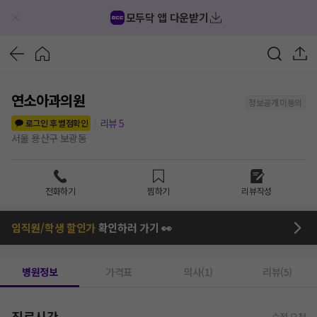
모두닥 앱 다운받기
연소아과의원
정보공개 미동의
리뷰
5
로그인 후 별점확인
서울 용산구 보광동
전화하기
찜하기
리뷰작성
임직원/학생 할인가
확인하러 가기 👀
병원정보
가격표
의사(1)
리뷰(5)
진료시간
수정 요청