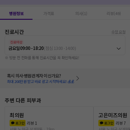
스테로이드처방
1
쥐젖 제거
1
병원정보
가격표
의사(1)
리뷰(49)
진료시간
수정 요청
진료마감
금요일
09:00 - 18:20
(
점심
13:00
-
14:00
)
※ 방문 전 전화를 통해 진료시간을 꼭 확인하세요!
혹시 의사·병원관계자 이신가요?
최대 200만원 받고 바로 광고 시작하세요! 💰💰
주변 다른 피부과
최의원
고은미즈의원
리뷰
1
리뷰
7
로그인
로그인
서울 노원구 상계8동
19m
서울 노원구 상계8