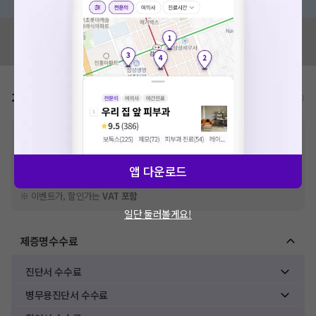
혹시 잘못된 병원정보가 있나요?
모두닥 팀에 알려주세요!
가격표
비급여/급여 진료란?
※
비급여 항목의 경우,
추가비용 등으로 실제 가격과 상이할 수 있으니, 정확
한 가격은 해당 의료기관에 직접 문의해주세요.
※
급여 항목의 경우,
건강보험심사평가원
에 고지되어 있는 급여 진료 기준 가
앱 다운로드
격입니다. (진료와 연관된 복합적인 비용이 추가되어, 병원마다 금액이 다르게
산정될 수 있는 점 참고 바랍니다.)
※ 이벤트가, 할인가는
VAT 포함
일단 둘러볼게요!
제증명수수료
진단서 수수료
병무용진단서 수수료