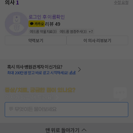
의사
1
수정 요청
로그인 후 이름확인
리뷰
49
카카오
여드름 약물치료
(
3
)
여드름 염증주사
(
3
)
+
7
약력보기
이 의사 리뷰보기
혹시 의사·병원관계자 이신가요?
최대 200만원 받고 바로 광고 시작하세요! 💰💰
증상/치료, 궁금한 점이 있나요?
의사가 답변해 드려요!
💬 무엇이든 물어보세요
맨 위로 돌아가기