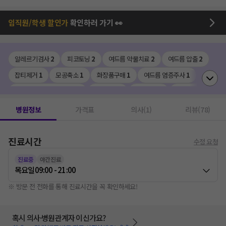
임직원/학생 할인가
확인하러 가기 👀
알레르기검사
2
피코토닝
2
여드름 약물치료
2
여드름 압출
2
잡티제거
1
모공축소
1
화장품구매
1
여드름 염증주사
1
피지낭종(표피낭종)제거
1
피부관리
1
무좀치료
1
티눈제거
1
IPL
1
기미제거
1
염증치료
1
흉터치료
1
병원정보
가격표
의사(1)
리뷰(78)
진료시간
수정 요청
진료중
야간진료
목요일
09:00 - 21:00
※ 방문 전 전화를 통해 진료시간을 꼭 확인하세요!
혹시 의사·병원관계자 이신가요?