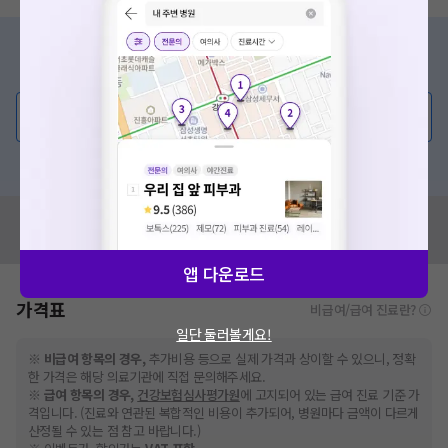
증상/치료, 궁금한 점이 있나요?
의사가 직접 답해드려요!
💬 무엇이든 물어보세요
혹은, 의료상담 서비스에 다양한 게시글 보러가기
혹시 잘못된 병원정보가 있나요?
모두닥 팀에 알려주세요!
앱 다운로드
가격표
비급여/급여 진료란?
일단 둘러볼게요!
※
비급여 항목의 경우,
추가비용 등으로 실제 가격과 상이할 수 있으니, 정확
한 가격은 해당 의료기관에 직접 문의해주세요.
※
급여 항목의 경우,
건강보험심사평가원
에 고지되어 있는 급여 진료 기준 가
격입니다. (진료와 연관된 복합적인 비용이 추가되어, 병원마다 금액이 다르게
산정될 수 있는 점 참고 바랍니다.)