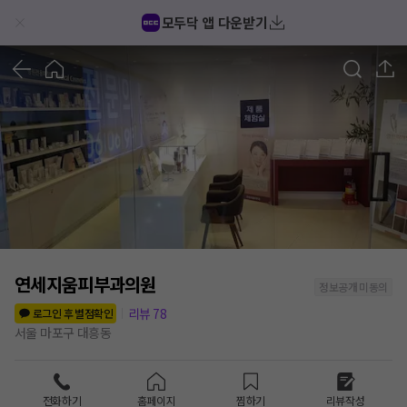
모두닥 앱 다운받기
1
/
7
연세지움피부과의원
정보공개 미동의
리뷰
78
로그인 후 별점확인
서울 마포구 대흥동
전화하기
홈페이지
찜하기
리뷰작성