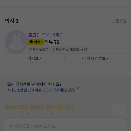
의사
1
수정 요청
로그인 후 이름확인
리뷰
78
카카오
여드름 압출
(
2
)
여드름 약물치료
(
2
)
+
14
약력보기
이 의사 리뷰보기
혹시 의사·병원관계자 이신가요?
최대 200만원 받고 바로 광고 시작하세요! 💰💰
증상/치료, 궁금한 점이 있나요?
의사가 답변해 드려요!
💬 무엇이든 물어보세요