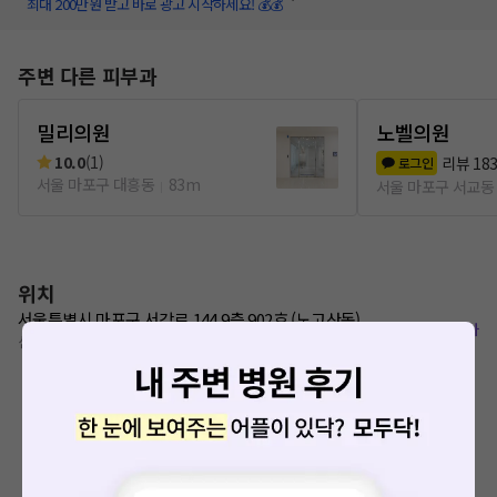
최대 200만원 받고 바로 광고 시작하세요! 💰💰
주변 다른 피부과
밀리의원
노벨의원
10.0
(
1
)
리뷰
18
로그인
서울 마포구 대흥동
83m
서울 마포구 서교동
위치
서울특별시 마포구 서강로 144 9층 902호 (노고산동)
복사
신촌역 7번출구 200m