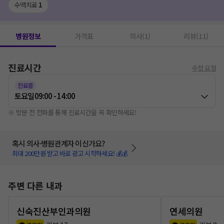
수액치료
1
병원정보
가격표
의사(1)
리뷰(11)
진료시간
수정 요청
진료중
토요일
09:00 - 14:00
※ 방문 전 전화를 통해 진료시간을 꼭 확인하세요!
혹시 의사·병원관계자 이신가요?
최대 200만원 받고 바로 광고 시작하세요! 💰💰
주변 다른 내과
신숙진산부인과의원
연세의원