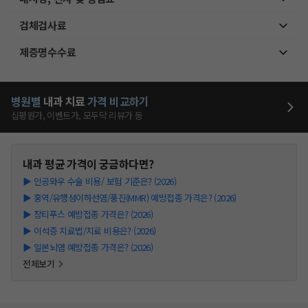
검체검사료
제증명수수료
병원별
내과
치료
가격 비교하기
심평원가, 이벤트가, 모두닥 리뷰가 등
내과
평균 가격이 궁금하다면?
▶
인공와우 수술 비용/ 보험 기준은? (2026)
▶
홍역/유행성이하선염/풍진(MMR) 예방접종 가격은? (2026)
▶
장티푸스 예방접종 가격은? (2026)
▶
이석증 치료법/치료 비용은? (2026)
▶
일본뇌염 예방접종 가격은? (2026)
전체보기