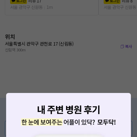
리뷰
17
리뷰
8
로그인
로그인
서울 관악구 신원동
1m
서울 관악구 신원동
위치
서울특별시 관악구 관천로 17 (신림동)
복사
신림역 300m
증상/치료, 궁금한 점이 있나요?
의사가 직접 답해드려요!
💬 무엇이든 물어보세요