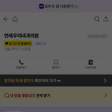
모두닥 앱 다운받기
연세우리내과의원
정보공개 미동의
리뷰
11
로그인 후 별점확인
서울 관악구 신원동
전화하기
찜하기
리뷰작성
임직원/학생 할인가
확인하러 가기 👀
내 맞춤 종합검진
견적 받기