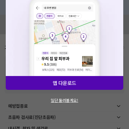
혹은, 의료상담 서비스에 다양한 게시글 보러가기
혹시 잘못된 병원정보가 있나요?
모두닥 팀에 알려주세요!
가격표
비급여/급여 진료란?
※
비급여 항목의 경우,
추가비용 등으로 실제 가격과 상이할 수 있으니, 정확
한 가격은 해당 의료기관에 직접 문의해주세요.
※
급여 항목의 경우,
건강보험심사평가원
에 고지되어 있는 급여 진료 기준 가
격입니다. (진료와 연관된 복합적인 비용이 추가되어, 병원마다 금액이 다르게
앱 다운로드
산정될 수 있는 점 참고 바랍니다.)
※ 이벤트가, 할인가는
VAT 포함
일단 둘러볼게요!
예방접종료
초음파 검사료(진단초음파)
내시경, 천자 및 생검료