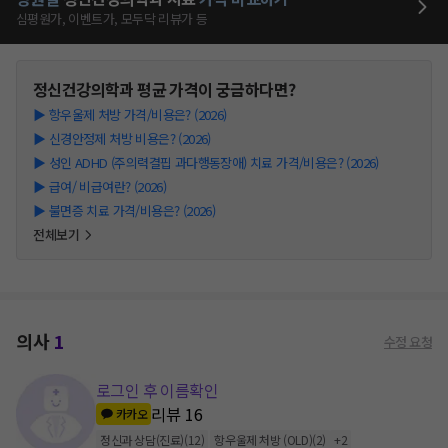
심평원가, 이벤트가, 모두닥 리뷰가 등
정신건강의학과
평균 가격이 궁금하다면?
▶
항우울제 처방 가격/비용은? (2026)
▶
신경안정제 처방 비용은? (2026)
▶
성인 ADHD (주의력결핍 과다행동장애) 치료 가격/비용은? (2026)
▶
급여/ 비급여란? (2026)
▶
불면증 치료 가격/비용은? (2026)
전체보기
의사
1
수정 요청
로그인 후 이름확인
리뷰
16
카카오
정신과 상담(진료)
(
12
)
항우울제 처방 (OLD)
(
2
)
+
2