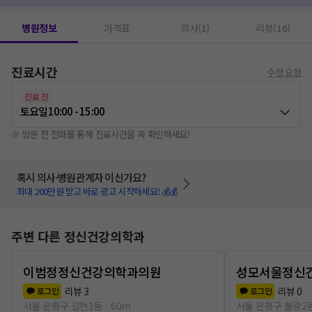
병원정보
가격표
의사(1)
리뷰(16)
진료시간
수정 요청
진료 전
토요일
10:00 - 15:00
※ 방문 전 전화를 통해 진료시간을 꼭 확인하세요!
혹시 의사·병원관계자 이신가요?
최대 200만원 받고 바로 광고 시작하세요! 💰💰
주변 다른 정신건강의학과
이범정정신건강의학과의원
성모서울정신
리뷰
3
리뷰
0
로그인
로그인
서울 은평구 갈현1동
60m
서울 은평구 불광2