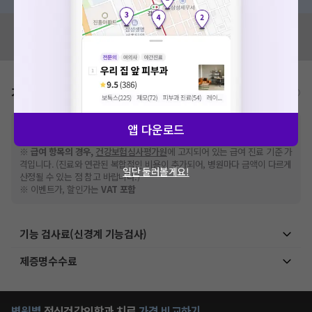
혹시 잘못된 병원정보가 있나요?
모두닥 팀에 알려주세요!
가격표
비급여/급여 진료란?
※
비급여 항목의 경우,
추가비용 등으로 실제 가격과 상이할 수 있으니, 정확
앱 다운로드
한 가격은 해당 의료기관에 직접 문의해주세요.
※
급여 항목의 경우,
건강보험심사평가원
에 고지되어 있는 급여 진료 기준 가
격입니다. (진료와 연관된 복합적인 비용이 추가되어, 병원마다 금액이 다르게
일단 둘러볼게요!
산정될 수 있는 점 참고 바랍니다.)
※ 이벤트가, 할인가는
VAT 포함
기능 검사료(신경계 기능검사)
제증명수수료
병원별
정신건강의학과
치료
가격 비교하기