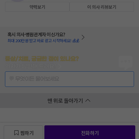
약력보기
이 의사 리뷰보기
혹시 의사·병원관계자 이신가요?
최대 200만원 받고 바로 광고 시작하세요! 💰💰
증상/치료, 궁금한 점이 있나요?
의사가 답변해 드려요!
💬 무엇이든 물어보세요
맨 위로 돌아가기
찜하기
전화하기
찜 목록보기
찜 목록보기