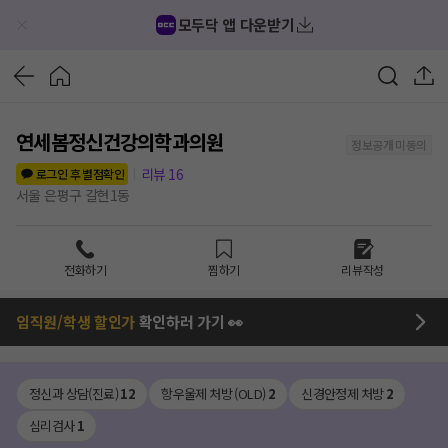
모두닥 앱 다운받기
연세봄정신건강의학과의원
정보공개 미동의
리뷰
16
로그인 후 별점확인
서울 은평구 갈현1동
전화하기
찜하기
리뷰작성
임직원/학생 할인가
확인하러 가기 👀
정신과 상담(진료)
12
항우울제 처방 (OLD)
2
신경안정제 처방
2
심리검사
1