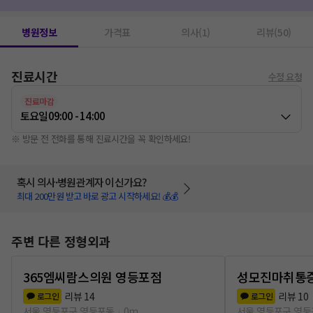
엑스레이 촬영
1
저주파치료(물리치료)
1
병원정보
가격표
의사(1)
리뷰(50)
진료시간
수정 요청
진료마감
토요일
09:00 - 14:00
※ 방문 전 전화를 통해 진료시간을 꼭 확인하세요!
혹시 의사·병원관계자 이신가요?
최대 200만원 받고 바로 광고 시작하세요! 💰💰
주변 다른 정형외과
365엠씨람스의원 영등포점
성모진마취통
리뷰
14
리뷰
10
로그인
로그인
서울 영등포구 영등포동
0m
서울 영등포구 영