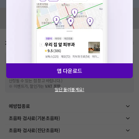
혹시 잘못된 병원정보가 있나요?
모두닥 팀에 알려주세요!
가격표
비급여/급여 진료란?
※
비급여 항목의 경우,
추가비용 등으로 실제 가격과 상이할 수 있으니, 정확
한 가격은 해당 의료기관에 직접 문의해주세요.
※
급여 항목의 경우,
건강보험심사평가원
에 고지되어 있는 급여 진료 기준 가
앱 다운로드
격입니다. (진료와 연관된 복합적인 비용이 추가되어, 병원마다 금액이 다르게
산정될 수 있는 점 참고 바랍니다.)
※ 이벤트가, 할인가는
VAT 포함
일단 둘러볼게요!
예방접종료
초음파 검사료(기본초음파)
초음파 검사료(진단초음파)