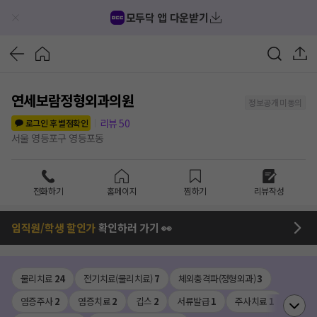
모두닥 앱 다운받기
연세보람정형외과의원
정보공개 미동의
리뷰
50
로그인 후 별점확인
서울 영등포구 영등포동
전화하기
홈페이지
찜하기
리뷰작성
임직원/학생 할인가
확인하러 가기 👀
물리치료
24
전기치료(물리치료)
7
체외충격파(정형외과)
3
염증주사
2
염증치료
2
깁스
2
서류발급
1
주사치료
1