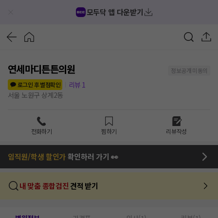
모두닥 앱 다운받기
연세마디튼튼의원
정보공개 미동의
리뷰
1
로그인 후 별점확인
서울 노원구 상계2동
전화하기
찜하기
리뷰작성
임직원/학생 할인가
확인하러 가기 👀
내 맞춤 종합검진
견적 받기