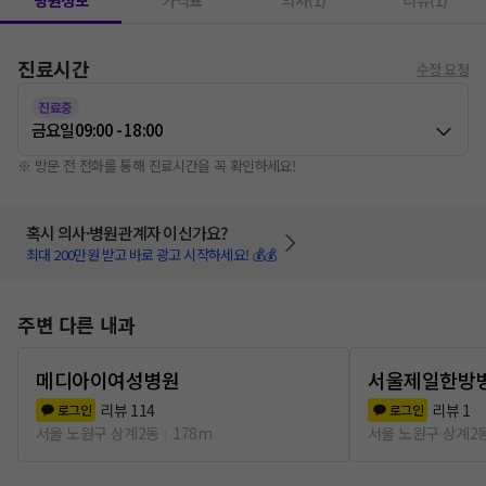
병원정보
가격표
의사(1)
리뷰(1)
진료시간
수정 요청
진료중
금요일
09:00 - 18:00
※ 방문 전 전화를 통해 진료시간을 꼭 확인하세요!
혹시 의사·병원관계자 이신가요?
최대 200만원 받고 바로 광고 시작하세요! 💰💰
주변 다른 내과
메디아이여성병원
서울제일한방
리뷰
114
리뷰
1
로그인
로그인
서울 노원구 상계2동
178m
서울 노원구 상계2