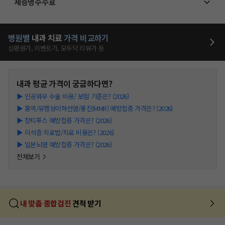
제증명수수료
병원별
내과
치료
가격 비교하기
심평원가, 이벤트가, 모두닥 리뷰가 등
내과
평균 가격이 궁금하다면?
▶
인공와우 수술 비용/ 보험 기준은? (2026)
▶
홍역/유행성이하선염/풍진(MMR) 예방접종 가격은? (2026)
▶
장티푸스 예방접종 가격은? (2026)
▶
이석증 치료법/치료 비용은? (2026)
▶
일본뇌염 예방접종 가격은? (2026)
전체보기
내 맞춤 종합검진
견적 받기