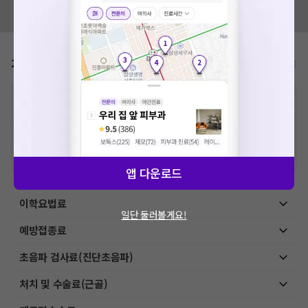
혹시 잘못된 병원정보가 있나요?
모두닥 팀에 알려주세요!
가격표
비급여/급여 진료란?
※
비급여 항목의 경우,
추가비용 등으로 실제 가격과 상이할 수 있으니, 정확
한 가격은 해당 의료기관에 직접 문의해주세요.
※
급여 항목의 경우,
건강보험심사평가원
에 고지되어 있는 급여 진료 기준 가
격입니다. (진료와 연관된 복합적인 비용이 추가되어, 병원마다 금액이 다르게
산정될 수 있는 점 참고 바랍니다.)
※ 이벤트가, 할인가는
VAT 포함
앱 다운로드
이학요법료
일단 둘러볼게요!
예방접종료
초음파 검사료(진단초음파)
처치 및 수술료(근골)