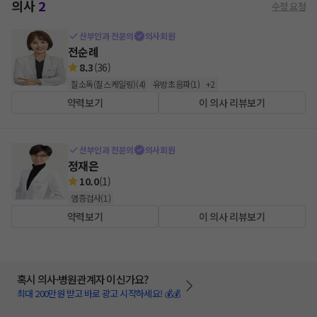
의사
2
수정 요청
산부인과 전문의
의사회원
전순례
8.3
(
36
)
질소독(질스케일링)
(
4
)
유방초음파
(
1
)
+
2
약력보기
이 의사 리뷰보기
산부인과 전문의
의사회원
정재은
10.0
(
1
)
염증검사
(
1
)
약력보기
이 의사 리뷰보기
혹시 의사·병원관계자 이신가요?
최대 200만원 받고 바로 광고 시작하세요! 💰💰