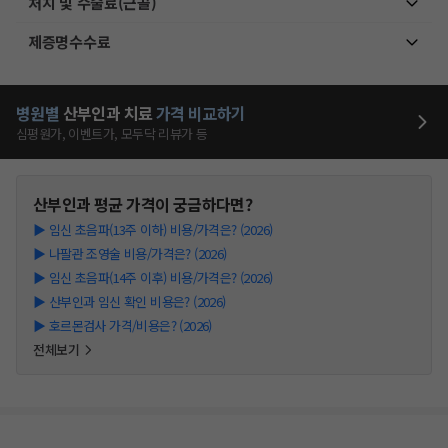
처치 및 수술료(근골)
제증명수수료
병원별
산부인과
치료
가격 비교하기
심평원가, 이벤트가, 모두닥 리뷰가 등
산부인과
평균 가격이 궁금하다면?
▶
임신 초음파(13주 이하) 비용/가격은? (2026)
▶
나팔관 조영술 비용/가격은? (2026)
▶
임신 초음파(14주 이후) 비용/가격은? (2026)
▶
산부인과 임신 확인 비용은? (2026)
▶
호르몬검사 가격/비용은? (2026)
전체보기