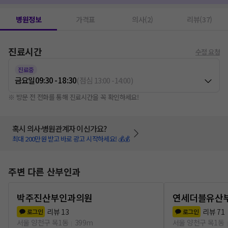
병원정보
가격표
의사(2)
리뷰(37)
진료시간
수정 요청
진료중
금요일
09:30 - 18:30
(
점심
13:00
-
14:00
)
※ 방문 전 전화를 통해 진료시간을 꼭 확인하세요!
혹시 의사·병원관계자 이신가요?
최대 200만원 받고 바로 광고 시작하세요! 💰💰
주변 다른 산부인과
박주진산부인과의원
연세더블유산
리뷰
13
리뷰
71
로그인
로그인
서울 양천구 목1동
399m
서울 양천구 목1동