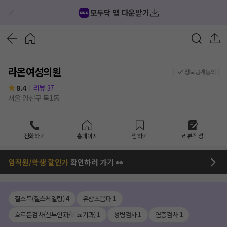
모두닥 앱 다운받기
라온여성의원
정보공개동의
8.4
리뷰
37
서울 양천구 목1동
전화하기
홈페이지
찜하기
리뷰작성
임직원/학생 할인가
확인하러 가기 👀
질소독(질스케일링)
4
유방초음파
1
호르몬검사(산부인과/비뇨기과)
1
성병검사
1
염증검사
1