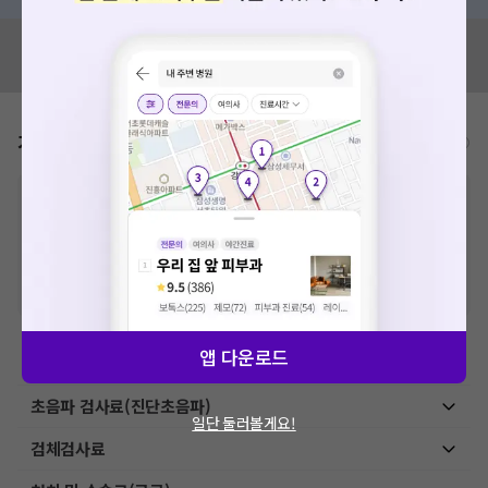
혹시 잘못된 병원정보가 있나요?
모두닥 팀에 알려주세요!
가격표
비급여/급여 진료란?
※
비급여 항목의 경우,
추가비용 등으로 실제 가격과 상이할 수 있으니, 정확
한 가격은 해당 의료기관에 직접 문의해주세요.
※
급여 항목의 경우,
건강보험심사평가원
에 고지되어 있는 급여 진료 기준 가
격입니다. (진료와 연관된 복합적인 비용이 추가되어, 병원마다 금액이 다르게
산정될 수 있는 점 참고 바랍니다.)
※ 이벤트가, 할인가는
VAT 포함
앱 다운로드
예방접종료
초음파 검사료(진단초음파)
일단 둘러볼게요!
검체검사료