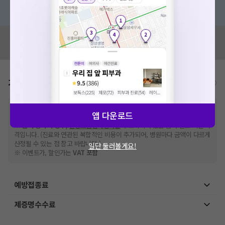
혹은, 의료상담 서비스에 다양한 게시글 보러가기
혹시 잘못된 병원정보가 있나요?
모두닥 팀에 알려주세요!
가격표
비급여/급여 진료란?
※
비급여 항목의 경우,
추가비용 등으로 실제 가격과 상이할 수 있으니, 정확
앱 다운로드
한 가격은 해당 의료기관에 직접 문의해주세요.
※
급여 항목의 경우,
건강보험심사평가원
에 고지되어 있는 급여 진료 기준 가
격입니다. (진료와 연관된 복합적인 비용이 추가되어, 병원마다 금액이 다르게
산정될 수 있는 점 참고 바랍니다.)
일단 둘러볼게요!
※ 이벤트가, 할인가는
VAT 포함
예방접종료
제증명수수료