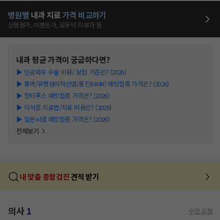
병원별
내과
치료
가격 비교하기
심평원가, 이벤트가, 모두닥 리뷰가 등
내과
평균 가격이 궁금하다면?
▶
인공와우 수술 비용/ 보험 기준은? (2026)
▶
홍역/유행성이하선염/풍진(MMR) 예방접종 가격은? (2026)
▶
장티푸스 예방접종 가격은? (2026)
▶
이석증 치료법/치료 비용은? (2026)
▶
일본뇌염 예방접종 가격은? (2026)
전체보기
내 맞춤 종합검진
견적 받기
의사
1
수정 요청