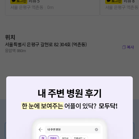
리뷰
5
리뷰
8
로그인
로그인
서울 은평구 역촌동
0m
서울 은평구 역촌동
위치
서울특별시 은평구 갈현로 82 304호 (역촌동)
복사
응암역 860m
증상/치료, 궁금한 점이 있나요?
의사가 직접 답해드려요!
💬 무엇이든 물어보세요