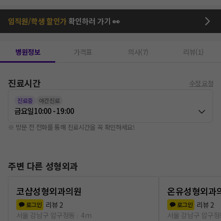
임직원/학생 할인가
확인하러 가기 👀
병원정보
가격표
의사(7)
리뷰(1)
진료시간
수정 요청
진료중
야간진료
금요일
10:00 - 19:00
※ 방문 전 전화를 통해 진료시간을 꼭 확인하세요!
주변 다른 성형외과
코샵성형외과의원
온유성형외과
리뷰
2
리뷰
2
로그인
로그인
서울 강남구 압구정동
4m
서울 강남구 압구정