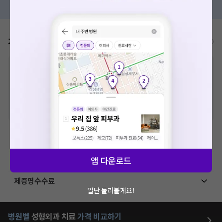
가격표
비급여/급여 진료란?
요청하신 작업을 처리하지 못했습니다.
네트워크 또는 서버의 일시적인 오류로, 잠시 후 다시 시도해주
※
비급여 항목의 경우,
추가비용 등으로 실제 가격과 상이할 수 있으니, 정확
세요. 지속적으로 문제가 발생할 경우 모두닥 채널톡으로 문의
한 가격은 해당 의료기관에 직접 문의해주세요.
해주세요.
※
급여 항목의 경우,
건강보험심사평가원
에 고지되어 있는 급여 진료 기준 가
격입니다. (진료와 연관된 복합적인 비용이 추가되어, 병원마다 금액이 다르게
확인
산정될 수 있는 점 참고 바랍니다.)
※ 이벤트가, 할인가는
VAT 포함
초음파 검사료(진단초음파)
앱 다운로드
처치 및 수술료(코)
제증명수수료
일단 둘러볼게요!
병원별
성형외과
치료
가격 비교하기