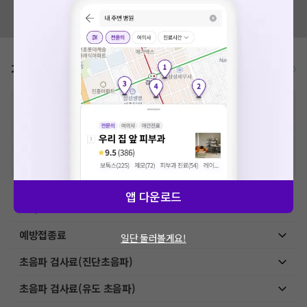
혹시 잘못된 병원정보가 있나요?
모두닥 팀에 알려주세요!
가격표
비급여/급여 진료란?
※
비급여 항목의 경우,
추가비용 등으로 실제 가격과 상이할 수 있으니, 정확
한 가격은 해당 의료기관에 직접 문의해주세요.
※
급여 항목의 경우,
건강보험심사평가원
에 고지되어 있는 급여 진료 기준 가
격입니다. (진료와 연관된 복합적인 비용이 추가되어, 병원마다 금액이 다르게
산정될 수 있는 점 참고 바랍니다.)
※ 이벤트가, 할인가는
VAT 포함
앱 다운로드
이학요법료
예방접종료
일단 둘러볼게요!
초음파 검사료(진단초음파)
초음파 검사료(유도 초음파)