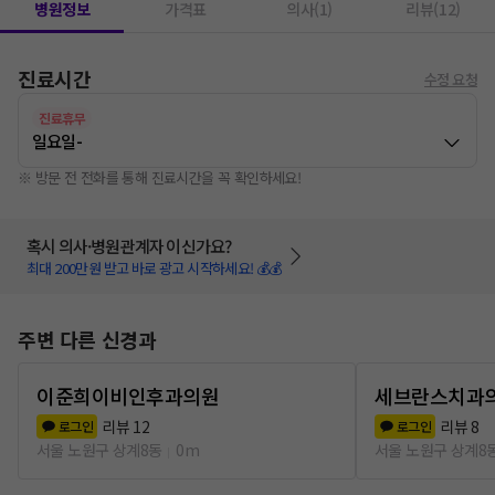
병원정보
가격표
의사(1)
리뷰(12)
진료시간
수정 요청
진료휴무
일요일
-
※ 방문 전 전화를 통해 진료시간을 꼭 확인하세요!
혹시 의사·병원관계자 이신가요?
최대 200만원 받고 바로 광고 시작하세요! 💰💰
주변 다른 신경과
이준희이비인후과의원
세브란스치과
리뷰
12
리뷰
8
로그인
로그인
서울 노원구 상계8동
0m
서울 노원구 상계8