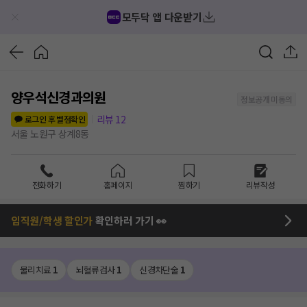
모두닥 앱 다운받기
양우석신경과의원
정보공개 미동의
리뷰
12
로그인 후 별점확인
서울 노원구 상계8동
전화하기
홈페이지
찜하기
리뷰작성
임직원/학생 할인가
확인하러 가기 👀
물리치료
1
뇌혈류검사
1
신경차단술
1