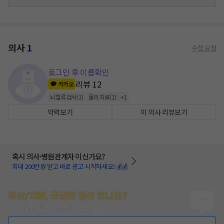
의사
1
수정 요청
로그인 후 이름확인
리뷰
12
카카오
뇌혈류검사
(
1
)
물리치료
(
1
)
+
1
약력보기
이 의사 리뷰보기
혹시 의사·병원관계자 이신가요?
최대 200만원 받고 바로 광고 시작하세요! 💰💰
증상/치료, 궁금한 점이 있나요?
의사가 답변해 드려요!