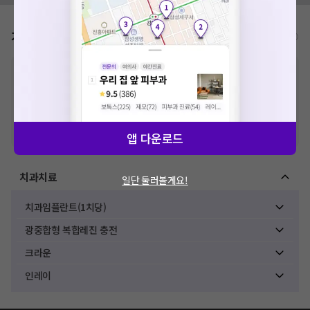
가격표
비급여/급여 진료란?
※
비급여 항목의 경우,
추가비용 등으로 실제 가격과 상이할 수 있으니, 정확
한 가격은 해당 의료기관에 직접 문의해주세요.
※
급여 항목의 경우,
건강보험심사평가원
에 고지되어 있는 급여 진료 기준 가
격입니다. (진료와 연관된 복합적인 비용이 추가되어, 병원마다 금액이 다르게
산정될 수 있는 점 참고 바랍니다.)
※ 이벤트가, 할인가는
VAT 포함
앱 다운로드
치과치료
일단 둘러볼게요!
치과임플란트(1치당)
광중합형 복합레진 충전
크라운
인레이