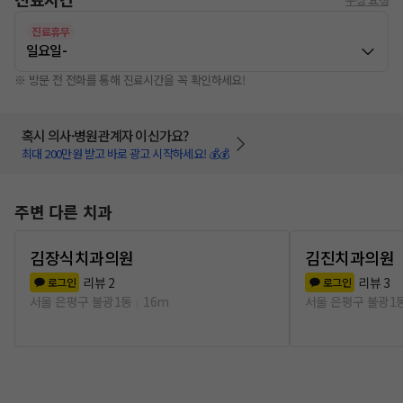
진료휴무
일요일
-
※ 방문 전 전화를 통해 진료시간을 꼭 확인하세요!
혹시 의사·병원관계자 이신가요?
최대 200만원 받고 바로 광고 시작하세요! 💰💰
주변 다른 치과
김장식치과의원
김진치과의원
리뷰
2
리뷰
3
로그인
로그인
서울 은평구 불광1동
16m
서울 은평구 불광1