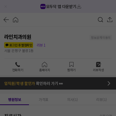
모두닥 앱 다운받기
라인치과의원
정보공개 미동의
리뷰
1
로그인 후 별점확인
서울 은평구 불광1동
전화하기
홈페이지
찜하기
리뷰작성
임직원/학생 할인가
확인하러 가기 👀
병원정보
가격표
의사(1)
리뷰(1)
진료시간
수정 요청