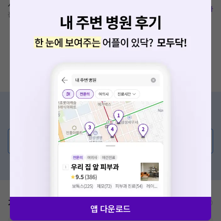
서울 강남구 강남대로 516 제아메디컬빌딩, 2층
복사
논현역 360m
증상/치료, 궁금한 점이 있나요?
의사가 직접 답해드려요!
💬 무엇이든 물어보세요
혹은, 의료상담 서비스에 다양한 게시글 보러가기
가격표
비급여/급여 진료란?
앱 다운로드