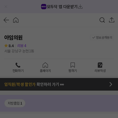
모두닥 앱 다운받기
아임의원
정보공개동의
8.4
리뷰
4
서울 강남구 논현1동
전화하기
홈페이지
찜하기
리뷰작성
임직원/학생 할인가
확인하러 가기 👀
지방흡입
1