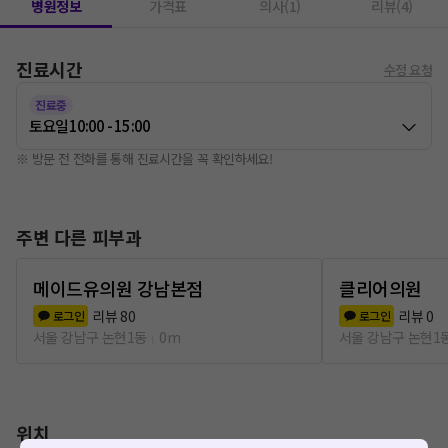
병원정보
가격표
의사(1)
리뷰(4)
진료시간
수정 요청
진료중
토요일
10:00 - 15:00
※ 방문 전 전화를 통해 진료시간을 꼭 확인하세요!
주변 다른 피부과
메이드유의원 강남본점
클리어의원
리뷰
80
리뷰
0
로그인
로그인
서울 강남구 논현1동
0m
서울 강남구 논현1
위치