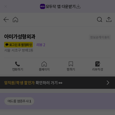
모두닥 앱 다운받기
아미가성형외과
정보공개 미동의
리뷰
2
로그인 후 별점확인
서울 서초구 방배1동
전화하기
홈페이지
찜하기
리뷰작성
임직원/학생 할인가
확인하러 가기 👀
여드름 염증주사
1