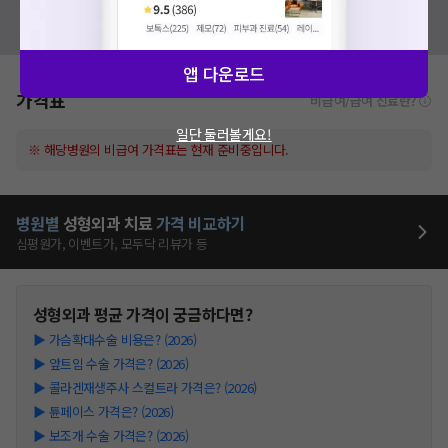
혹시 잘못된 병원정보가 있나요?
모두닥 팀에 알려주세요!
앱 다운로드
가격표
비급여/급여 진료란?
일단 둘러볼게요!
※ 해당병원의 비급여 가격표는 현재 준비중입니다.
병원별
성형외과
치료
가격 비교하기
심평원가, 이벤트가, 모두닥 리뷰가 등
성형외과
평균 가격이 궁금하다면?
▶
가슴확대수술 비용은? (2026)
▶
앞트임 수술 가격은? (2026)
▶
콜라겐재생주사 스컬트라 가격은? (2026)
▶
튠페이스 가격은? (2026)
▶
보조개 수술 가격은? (2026)