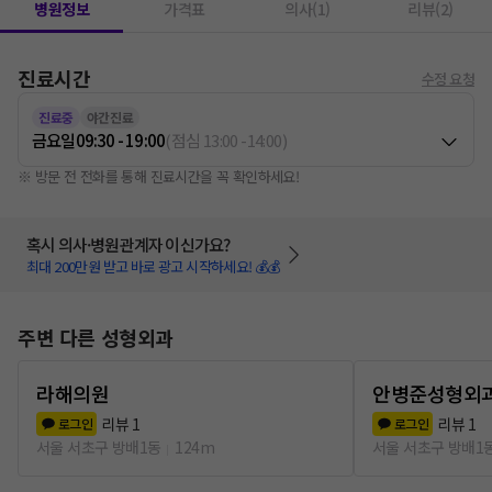
병원정보
가격표
의사(1)
리뷰(2)
진료시간
수정 요청
진료중
야간진료
금요일
09:30 - 19:00
(
점심
13:00
-
14:00
)
※ 방문 전 전화를 통해 진료시간을 꼭 확인하세요!
혹시 의사·병원관계자 이신가요?
최대 200만원 받고 바로 광고 시작하세요! 💰💰
주변 다른 성형외과
라해의원
안병준성형외
리뷰
1
리뷰
1
로그인
로그인
서울 서초구 방배1동
124m
서울 서초구 방배1