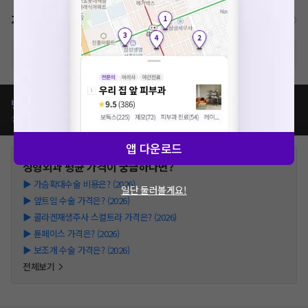
가격표
비급여/급여 진료란?
※ 해당병원의 비급여 가격표는 현재 준비중입니다.
병원별
성형외과
치료
가격 비교하기
심평원가, 이벤트가, 모두닥 리뷰가 등
앱 다운로드
성형외과
평균 가격이 궁금하다면?
▶
가슴확대수술 비용은? (2026)
일단 둘러볼게요!
▶
앞트임 수술 가격은? (2026)
▶
콜라겐재생주사 스컬트라 가격은? (2026)
▶
튠페이스 가격은? (2026)
▶
보조개 수술 가격은? (2026)
전체보기