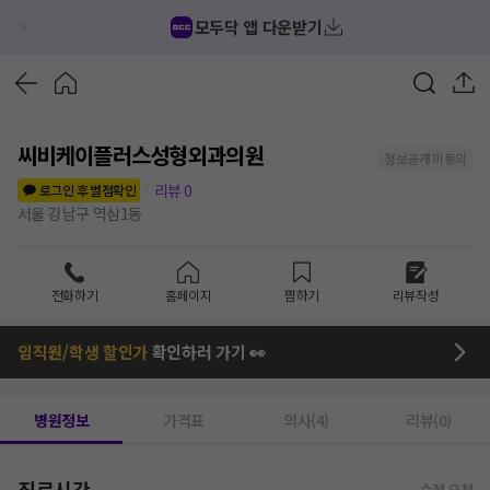
모두닥 앱 다운받기
씨비케이플러스성형외과의원
정보공개 미동의
리뷰
0
로그인 후 별점확인
서울 강남구 역삼1동
전화하기
홈페이지
찜하기
리뷰작성
임직원/학생 할인가
확인하러 가기 👀
병원정보
가격표
의사(4)
리뷰(0)
진료시간
수정 요청