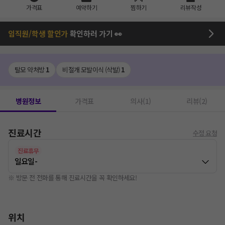
가격표
예약하기
찜하기
리뷰작성
임직원/학생 할인가
확인하러 가기 👀
탈모 약처방
1
비절개 모발이식 (삭발)
1
병원정보
가격표
의사(1)
리뷰(2)
진료시간
수정 요청
진료휴무
일요일
-
※ 방문 전 전화를 통해 진료시간을 꼭 확인하세요!
위치