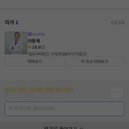
의사
1
수정 요청
의사회원
이동욱
10.0
(
2
)
탈모 약처방
(
1
)
비절개 모발이식 (삭발)
(
1
)
약력보기
이 의사 리뷰보기
증상/치료, 궁금한 점이 있나요?
의사가 답변해 드려요!
💬 무엇이든 물어보세요
맨 위로 돌아가기