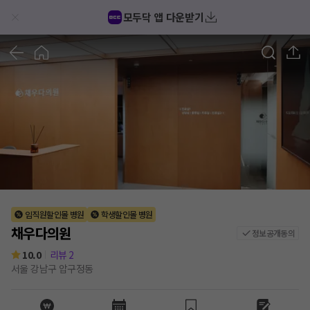
채우다의원 후기/가격/비용 (2026) | 모두닥
모두닥 앱 다운받기
1
/
5
임직원할인몰 병원
학생할인몰 병원
채우다의원
정보공개동의
10.0
리뷰
2
서울 강남구 압구정동