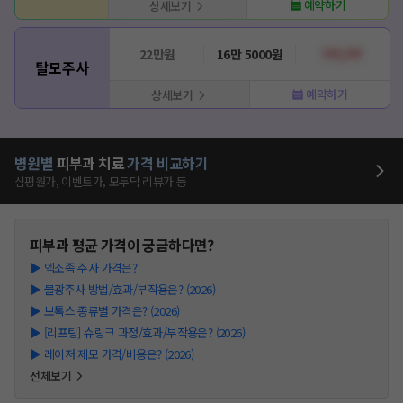
예약하기
상세보기
22만원
16만 5000원
???,???
탈모주사
예약하기
상세보기
병원별
피부과
치료
가격 비교하기
심평원가, 이벤트가, 모두닥 리뷰가 등
피부과
평균 가격이 궁금하다면?
▶
엑소좀 주사 가격은?
▶
물광주사 방법/효과/부작용은? (2026)
▶
보톡스 종류별 가격은? (2026)
▶
[리프팅] 슈링크 과정/효과/부작용은? (2026)
▶
레이저 제모 가격/비용은? (2026)
전체보기