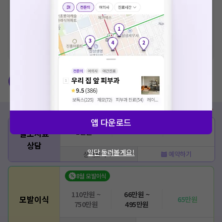
※
비급여 항목의 경우,
추가비용 등으로 실제 가격과 상이할 수 있으니, 정확
한 가격은 해당 의료기관에 직접 문의해주세요.
※
급여 항목의 경우,
건강보험심사평가원
에 고지되어 있는 급여 진료 기준 가
격입니다. (진료와 연관된 복합적인 비용이 추가되어, 병원마다 금액이 다르게
산정될 수 있는 점 참고 바랍니다.)
※ 이벤트가, 할인가는
VAT 포함
탈모치료
비급여
종류
정상가
이벤트가
임직원/학생 할인가
앱 다운로드
1만원 ~
-
-
탈모치료
상담
일단 둘러볼게요!
예약하기
상세보기
8월 모발이식
110만원 ~
66만원 ~
모발이식
65만원
750만원
495만원