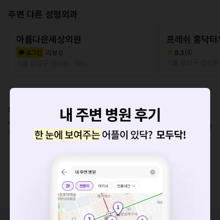
주변 다른 성형외과
아름다운세상의원
프레쉬 홍닥터
8.3
(
4
)
리뷰
0
로그인
서울 강남구 신사동
서울 강남구 신사동
0m
위치
서울특별시 강남구 도산대로 107, SYH성형타워 1층, 5층
복사
신사역 560m
요청하신 작업을 처리하지 못했습니다.
네트워크 또는 서버의 일시적인 오류로, 잠시 후 다시 시도해주
세요. 지속적으로 문제가 발생할 경우 모두닥 채널톡으로 문의