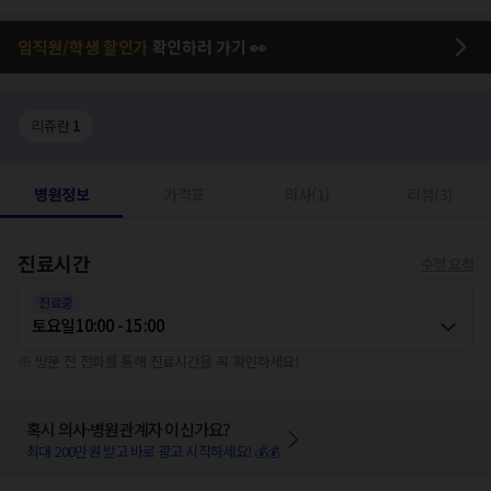
임직원/학생 할인가
확인하러 가기 👀
리쥬란
1
병원정보
가격표
의사(1)
리뷰(3)
진료시간
수정 요청
진료중
토요일
10:00 - 15:00
※ 방문 전 전화를 통해 진료시간을 꼭 확인하세요!
혹시 의사·병원관계자 이신가요?
최대 200만원 받고 바로 광고 시작하세요! 💰💰