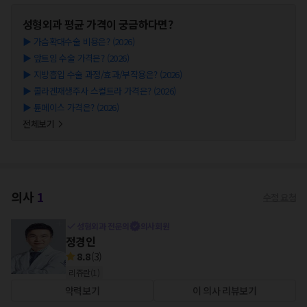
성형외과
평균 가격이 궁금하다면?
▶
가슴확대수술 비용은? (2026)
▶
앞트임 수술 가격은? (2026)
▶
지방흡입 수술 과정/효과/부작용은? (2026)
▶
콜라겐재생주사 스컬트라 가격은? (2026)
▶
튠페이스 가격은? (2026)
전체보기
의사
1
수정 요청
성형외과 전문의
의사회원
정경인
8.8
(
3
)
리쥬란
(
1
)
약력보기
이 의사 리뷰보기