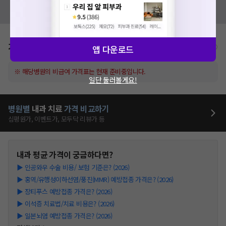
혹시 잘못된 병원정보가 있나요?
모두닥 팀에 알려주세요!
가격표
비급여/급여 진료란?
앱 다운로드
※ 해당병원의 비급여 가격표는 현재 준비중입니다.
일단 둘러볼게요!
병원별
내과
치료
가격 비교하기
심평원가, 이벤트가, 모두닥 리뷰가 등
내과
평균 가격이 궁금하다면?
▶
인공와우 수술 비용/ 보험 기준은? (2026)
▶
홍역/유행성이하선염/풍진(MMR) 예방접종 가격은? (2026)
▶
장티푸스 예방접종 가격은? (2026)
▶
이석증 치료법/치료 비용은? (2026)
▶
일본뇌염 예방접종 가격은? (2026)