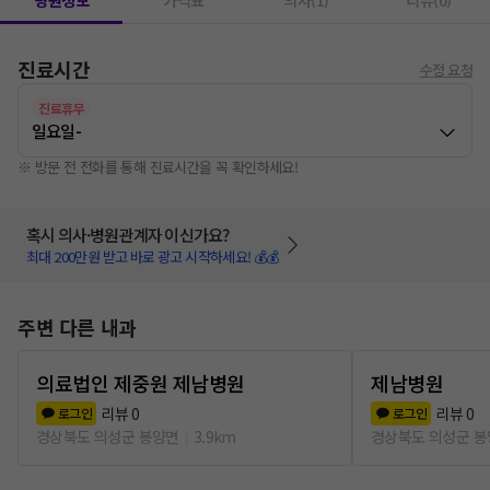
병원정보
가격표
의사(1)
리뷰(0)
진료시간
수정 요청
진료휴무
일요일
-
※ 방문 전 전화를 통해 진료시간을 꼭 확인하세요!
혹시 의사·병원관계자 이신가요?
최대 200만원 받고 바로 광고 시작하세요! 💰💰
주변 다른 내과
의료법인 제중원 제남병원
제남병원
리뷰
0
리뷰
0
로그인
로그인
경상북도 의성군 봉양면
3.9km
경상북도 의성군 