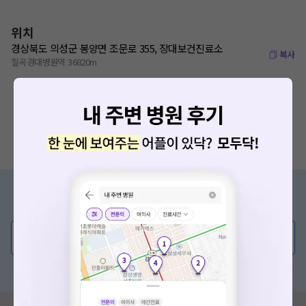
위치
경상북도 의성군 봉양면 조문로 355, 장대보건진료소
복사
칠곡경대병원역 36820m
증상/치료, 궁금한 점이 있나요?
의사가 직접 답해드려요!
💬 무엇이든 물어보세요
혹은, 의료상담 서비스에 다양한 게시글 보러가기