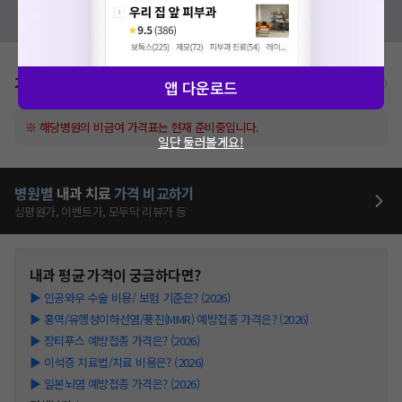
혹시 잘못된 병원정보가 있나요?
모두닥 팀에 알려주세요!
가격표
비급여/급여 진료란?
앱 다운로드
※ 해당병원의 비급여 가격표는 현재 준비중입니다.
일단 둘러볼게요!
병원별
내과
치료
가격 비교하기
심평원가, 이벤트가, 모두닥 리뷰가 등
내과
평균 가격이 궁금하다면?
▶
인공와우 수술 비용/ 보험 기준은? (2026)
▶
홍역/유행성이하선염/풍진(MMR) 예방접종 가격은? (2026)
▶
장티푸스 예방접종 가격은? (2026)
▶
이석증 치료법/치료 비용은? (2026)
▶
일본뇌염 예방접종 가격은? (2026)