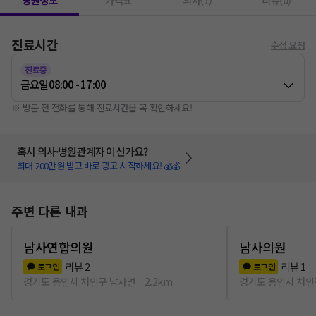
병원정보
가격표
의사(1)
리뷰(0)
진료시간
수정 요청
진료중
금요일
08:00 - 17:00
※ 방문 전 전화를 통해 진료시간을 꼭 확인하세요!
혹시 의사·병원관계자 이신가요?
최대 200만원 받고 바로 광고 시작하세요! 💰💰
주변 다른 내과
남사연합의원
남사의원
리뷰
2
리뷰
1
로그인
로그인
경기도 용인시 처인구 남사면
2.2km
경기도 용인시 처인