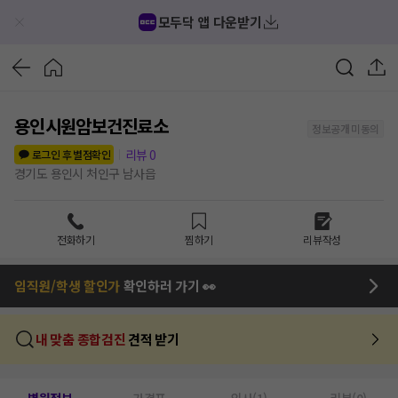
모두닥 앱 다운받기
용인시원암보건진료소
정보공개 미동의
리뷰
0
로그인 후 별점확인
경기도 용인시 처인구 남사읍
전화하기
찜하기
리뷰작성
임직원/학생 할인가
확인하러 가기 👀
내 맞춤 종합검진
견적 받기