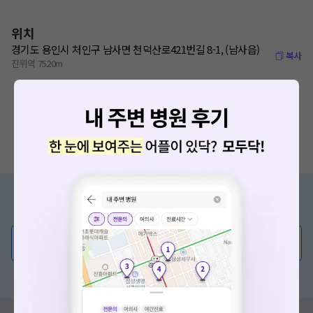
위치
경기도 용인시 처인구 남사면 천덕산로421번길 8-1, (남사읍)
복사
진위역 7520m
증상/치료, 궁금한 점이 있나요?
의사가 직접 답해드려요!
💬 무엇이든 물어보세요
혹은, 의료상담 서비스에 다양한 게시글 보러가기