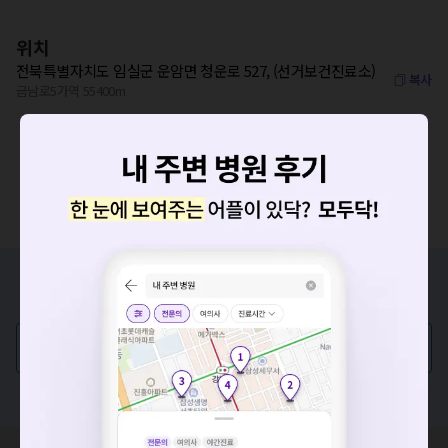
위치
전북특별자치도 임실군 운암면 청운로 527, (선거보건진료소)
복사
금남로5가역 55400m
증상/치료, 궁금한 점이 있나요?
의사가 직접 답해드려요!
요청하신 작업을 처리하지 못했습니다.
네트워크 또는 서버의 일시적인 오류로, 잠시 후 다시 시도해주
💬 무엇이든 물어보세요
세요. 지속적으로 문제가 발생할 경우 모두닥 채널톡으로 문의
혹은, 의료상담 서비스에 다양한 게시글 보러가기
해주세요.
확인