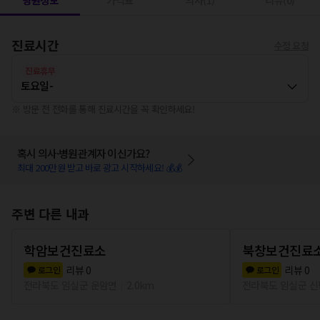
병원정보
가격표
의사(1)
리뷰(0)
진료시간
수정 요청
진료휴무
토요일
-
※ 방문 전 전화를 통해 진료시간을 꼭 확인하세요!
혹시 의사·병원관계자 이신가요?
최대 200만원 받고 바로 광고 시작하세요! 💰💰
주변 다른 내과
학암보건진료소
북창보건진료
리뷰
0
리뷰
0
로그인
로그인
전라북도 임실군 운암면
2.0km
전라북도 임실군 