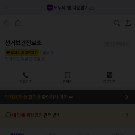
모두닥 앱 다운받기
선거보건진료소
정보공개 미동의
리뷰
0
로그인 후 별점확인
전라북도 임실군 운암면
전화하기
찜하기
리뷰작성
임직원/학생 할인가
확인하러 가기 👀
내 맞춤 종합검진
견적 받기