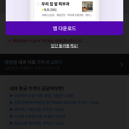
혹시 잘못된 병원정보가 있나요?
모두닥 팀에 알려주세요!
가격표
비급여/급여 진료란?
앱 다운로드
※ 해당병원의 비급여 가격표는 현재 준비중입니다.
일단 둘러볼게요!
병원별
내과
치료
가격 비교하기
심평원가, 이벤트가, 모두닥 리뷰가 등
내과
평균 가격이 궁금하다면?
▶
인공와우 수술 비용/ 보험 기준은? (2026)
▶
홍역/유행성이하선염/풍진(MMR) 예방접종 가격은? (2026)
▶
장티푸스 예방접종 가격은? (2026)
▶
이석증 치료법/치료 비용은? (2026)
▶
일본뇌염 예방접종 가격은? (2026)