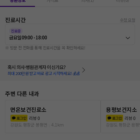
병원정보
가격표
의사(1)
리뷰(0)
진료시간
수정 요청
진료중
금요일
09:00 - 18:00
※ 방문 전 전화를 통해 진료시간을 꼭 확인하세요!
혹시 의사·병원관계자 이신가요?
최대 200만원 받고 바로 광고 시작하세요! 💰💰
주변 다른 내과
면온보건진료소
용평보건지소
리뷰
0
리뷰
0
로그인
로그인
강원도 평창군 봉평면
4.1km
강원도 평창군 용평