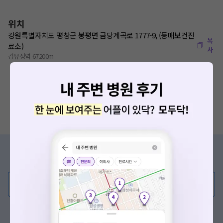
위치
강원특별자치도 평창군 봉평면 금당계곡로 1777-9, (등매보건진
복
료소)
사
김유정역 67200m
증상/치료, 궁금한 점이 있나요?
의사가 직접 답해드려요!
💬 무엇이든 물어보세요
혹은, 의료상담 서비스에 다양한 게시글 보러가기