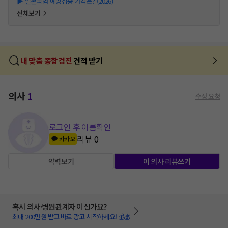
▶
일본뇌염 예방접종 가격은? (2026)
전체보기
내 맞춤 종합검진
견적 받기
의사
1
수정 요청
로그인 후 이름확인
리뷰
0
카카오
약력보기
이 의사 리뷰쓰기
혹시 의사·병원관계자 이신가요?
최대 200만원 받고 바로 광고 시작하세요! 💰💰