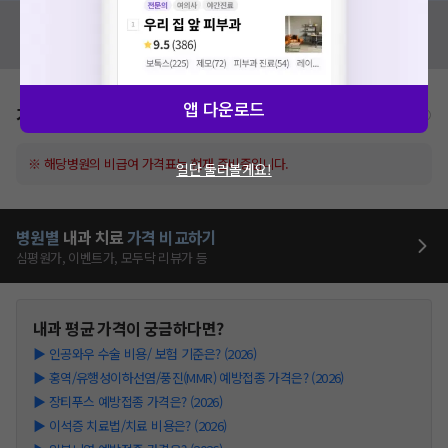
혹시 잘못된 병원정보가 있나요?
모두닥 팀에 알려주세요!
앱 다운로드
가격표
비급여/급여 진료란?
※ 해당병원의 비급여 가격표는 현재 준비중입니다.
일단 둘러볼게요!
병원별
내과
치료
가격 비교하기
심평원가, 이벤트가, 모두닥 리뷰가 등
내과
평균 가격이 궁금하다면?
▶
인공와우 수술 비용/ 보험 기준은? (2026)
▶
홍역/유행성이하선염/풍진(MMR) 예방접종 가격은? (2026)
▶
장티푸스 예방접종 가격은? (2026)
▶
이석증 치료법/치료 비용은? (2026)