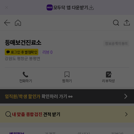
모두닥 앱 다운받기
등매보건진료소
정보공개 미동의
리뷰
0
로그인 후 별점확인
강원도 평창군 봉평면
전화하기
찜하기
리뷰작성
임직원/학생 할인가
확인하러 가기 👀
내 맞춤 종합검진
견적 받기