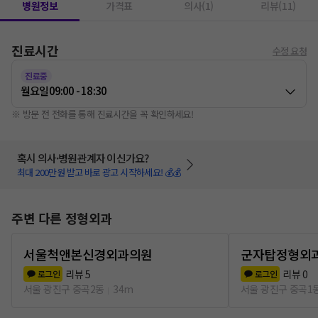
병원정보
가격표
의사(1)
리뷰(11)
진료시간
수정 요청
진료중
월요일
09:00 - 18:30
※ 방문 전 전화를 통해 진료시간을 꼭 확인하세요!
혹시 의사·병원관계자 이신가요?
최대 200만원 받고 바로 광고 시작하세요! 💰💰
주변 다른 정형외과
서울척앤본신경외과의원
군자탑정형외
리뷰
5
리뷰
0
로그인
로그인
서울 광진구 중곡2동
34m
서울 광진구 중곡1