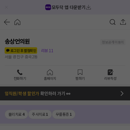
모두닥 앱 다운받기
송상언의원
정보공개 미동의
리뷰
11
로그인 후 별점확인
서울 광진구 중곡2동
전화하기
홈페이지
찜하기
리뷰작성
임직원/학생 할인가
확인하러 가기 👀
물리치료
4
주사치료
1
무릎통증
1