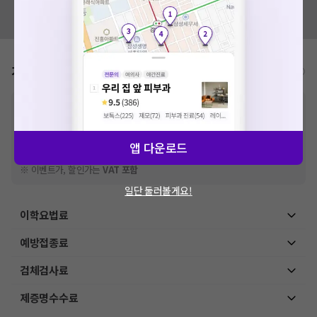
혹시 잘못된 병원정보가 있나요?
모두닥 팀에 알려주세요!
가격표
비급여/급여 진료란?
※
비급여 항목의 경우,
추가비용 등으로 실제 가격과 상이할 수 있으니, 정확
한 가격은 해당 의료기관에 직접 문의해주세요.
※
급여 항목의 경우,
건강보험심사평가원
에 고지되어 있는 급여 진료 기준 가
격입니다. (진료와 연관된 복합적인 비용이 추가되어, 병원마다 금액이 다르게
앱 다운로드
산정될 수 있는 점 참고 바랍니다.)
※ 이벤트가, 할인가는
VAT 포함
일단 둘러볼게요!
이학요법료
예방접종료
검체검사료
제증명수수료