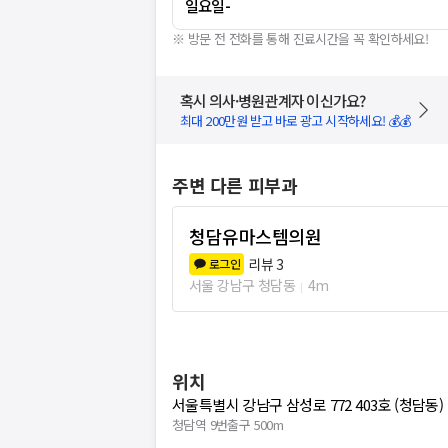
일요일
-
※ 방문 전 전화를 통해 진료시간을 꼭 확인하세요!
혹시 의사·병원관계자 이신가요?
최대 200만원 받고 바로 광고 시작하세요! 💰💰
주변 다른 피부과
청담유마스템의원
리뷰
3
로그인
서울 강남구 청담동
4m
위치
서울특별시 강남구 삼성로 772 403호 (청담동)
청담역 9번출구 500m