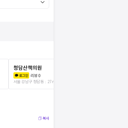
청담산책의원
청담엔비의
리뷰
0
리뷰
4
로그인
로그인
서울 강남구 청담동
27m
서울 강남구 청
복사