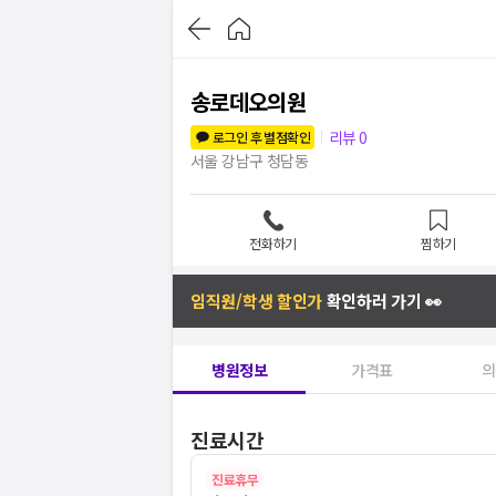
송로데오의원
리뷰
0
로그인 후 별점확인
서울 강남구 청담동
전화하기
찜하기
임직원/학생 할인가
확인하러 가기 👀
병원정보
가격표
의
진료시간
진료휴무