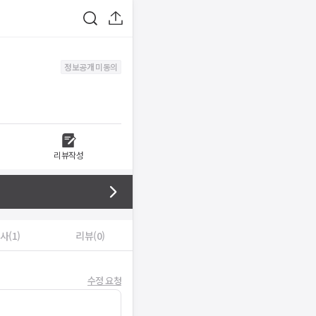
정보공개 미동의
리뷰작성
사(1)
리뷰(0)
수정 요청