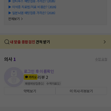
▶
장티푸스 예방접종 가격은? (2026)
▶
이석증 치료법/치료 비용은? (2026)
▶
일본뇌염 예방접종 가격은? (2026)
전체보기
내 맞춤 종합검진
견적 받기
의사
1
수정 요청
로그인 후 이름확인
리뷰
2
카카오
폐렴예방접종
(
1
)
수액치료
(
1
)
약력보기
이 의사 리뷰보기