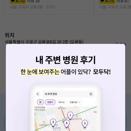
리뷰
16
리뷰
87
로그인
로그인
서울 구로구 오류2동
67m
서울 구로구 오류2
위치
서울특별시 구로구 오류로8길 26 2층 (오류동)
복사
오류동역 460m
증상/치료, 궁금한 점이 있나요?
의사가 직접 답해드려요!
💬 무엇이든 물어보세요