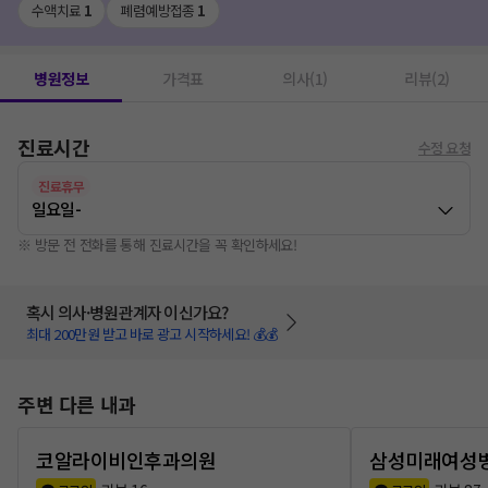
수액치료
1
폐렴예방접종
1
병원정보
가격표
의사(1)
리뷰(2)
진료시간
수정 요청
진료휴무
일요일
-
※ 방문 전 전화를 통해 진료시간을 꼭 확인하세요!
혹시 의사·병원관계자 이신가요?
최대 200만원 받고 바로 광고 시작하세요! 💰💰
주변 다른 내과
코알라이비인후과의원
삼성미래여성