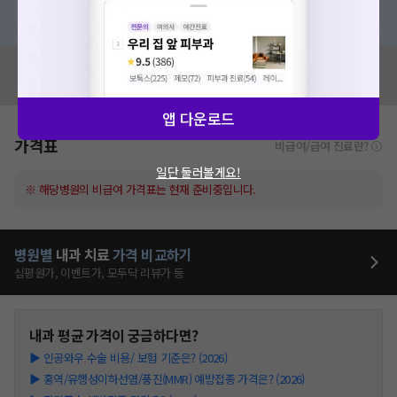
혹은, 의료상담 서비스에 다양한 게시글 보러가기
혹시 잘못된 병원정보가 있나요?
모두닥 팀에 알려주세요!
앱 다운로드
가격표
비급여/급여 진료란?
일단 둘러볼게요!
※ 해당병원의 비급여 가격표는 현재 준비중입니다.
병원별
내과
치료
가격 비교하기
심평원가, 이벤트가, 모두닥 리뷰가 등
내과
평균 가격이 궁금하다면?
▶
인공와우 수술 비용/ 보험 기준은? (2026)
▶
홍역/유행성이하선염/풍진(MMR) 예방접종 가격은? (2026)