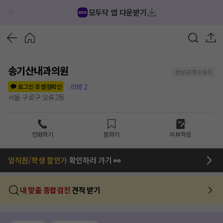
모두닥 앱 다운받기
송기산내과의원
정보공개 미동의
리뷰
2
로그인 후 별점확인
서울 구로구 오류2동
전화하기
찜하기
리뷰작성
임직원/학생 할인가
확인하러 가기 👀
내 맞춤 종합검진
견적 받기