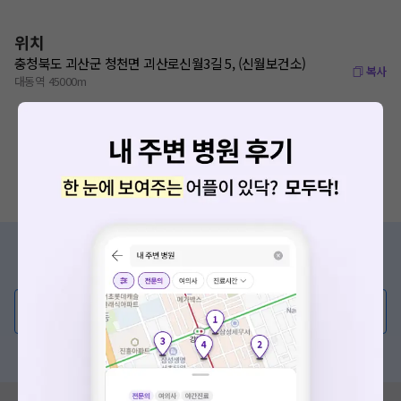
위치
충청북도 괴산군 청천면 괴산로신월3길 5, (신월보건소)
복사
대동역 45000m
증상/치료, 궁금한 점이 있나요?
의사가 직접 답해드려요!
💬 무엇이든 물어보세요
혹은, 의료상담 서비스에 다양한 게시글 보러가기