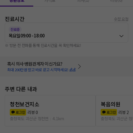
병원정보
가격표
의사(1)
리뷰(0)
진료시간
수정 요청
진료중
목요일
09:00 - 18:00
※ 방문 전 전화를 통해 진료시간을 꼭 확인하세요!
혹시 의사·병원관계자 이신가요?
최대 200만원 받고 바로 광고 시작하세요! 💰💰
주변 다른 내과
청천보건지소
복음의원
리뷰
0
리뷰
2
로그인
로그인
충청북도 괴산군 청천면
4.1km
충청북도 괴산군 