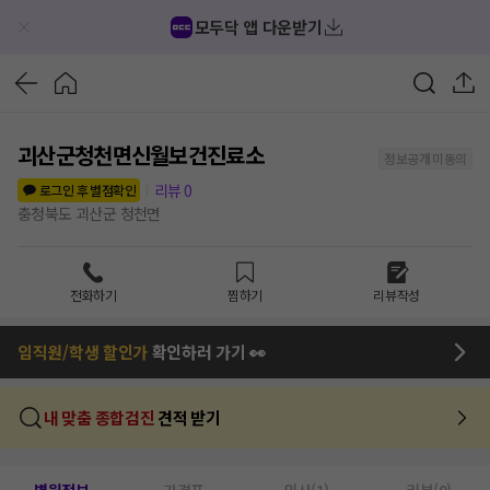
모두닥 앱 다운받기
괴산군청천면신월보건진료소
정보공개 미동의
리뷰
0
로그인 후 별점확인
충청북도 괴산군 청천면
전화하기
찜하기
리뷰작성
임직원/학생 할인가
확인하러 가기 👀
내 맞춤 종합검진
견적 받기