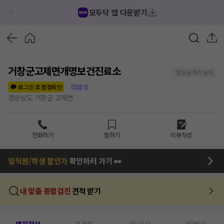
모두닥 앱 다운받기
거창군고제면개명보건진료소
정보공개 미동의
리뷰
0
로그인 후 별점확인
경상남도 거창군 고제면
전화하기
찜하기
리뷰작성
임직원/학생 할인가
확인하러 가기 👀
내 맞춤 종합검진
견적 받기