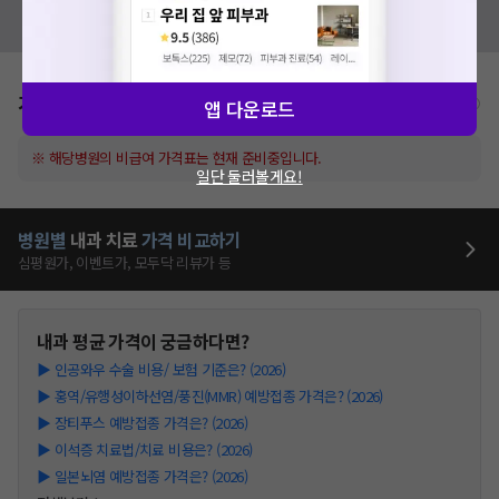
혹시 잘못된 병원정보가 있나요?
모두닥 팀에 알려주세요!
가격표
비급여/급여 진료란?
앱 다운로드
※ 해당병원의 비급여 가격표는 현재 준비중입니다.
일단 둘러볼게요!
병원별
내과
치료
가격 비교하기
심평원가, 이벤트가, 모두닥 리뷰가 등
내과
평균 가격이 궁금하다면?
▶
인공와우 수술 비용/ 보험 기준은? (2026)
▶
홍역/유행성이하선염/풍진(MMR) 예방접종 가격은? (2026)
▶
장티푸스 예방접종 가격은? (2026)
▶
이석증 치료법/치료 비용은? (2026)
▶
일본뇌염 예방접종 가격은? (2026)