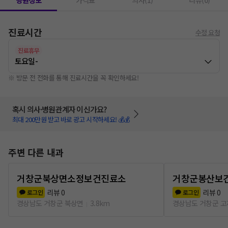
병원정보
가격표
의사(1)
리뷰(0)
진료시간
수정 요청
진료휴무
토요일
-
※ 방문 전 전화를 통해 진료시간을 꼭 확인하세요!
혹시 의사·병원관계자 이신가요?
최대 200만원 받고 바로 광고 시작하세요! 💰💰
주변 다른 내과
거창군북상면소정보건진료소
거창군봉산보
리뷰
0
리뷰
0
로그인
로그인
경상남도 거창군 북상면
3.8km
경상남도 거창군 