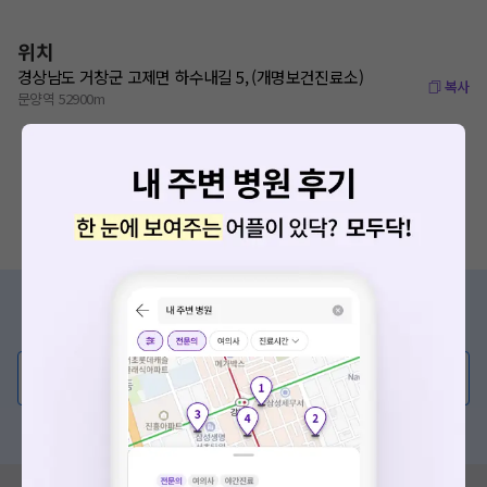
위치
경상남도 거창군 고제면 하수내길 5, (개명보건진료소)
복사
문양역 52900m
증상/치료, 궁금한 점이 있나요?
의사가 직접 답해드려요!
💬 무엇이든 물어보세요
혹은, 의료상담 서비스에 다양한 게시글 보러가기