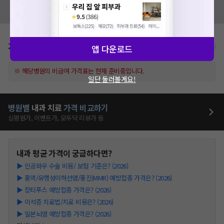
혹시 잘못된 병원정보가 있나요?
모두닥 팀에 알려주세요!
가격표
비급여/급여 진료란?
앱 다운로드
※ 해당병원의 비급여 가격표는 현재 준비중입니다.
일단 둘러볼게요!
병원별
내과
치료
가격 비교하기
심평원가, 이벤트가, 모두닥 리뷰가 등
내과
평균 가격이 궁금하다면?
▶
인공와우 수술 비용/ 보험 기준은? (2026)
▶
홍역/유행성이하선염/풍진(MMR) 예방접종 가격은? (2026)
▶
장티푸스 예방접종 가격은? (2026)
▶
이석증 치료법/치료 비용은? (2026)
▶
일본뇌염 예방접종 가격은? (2026)