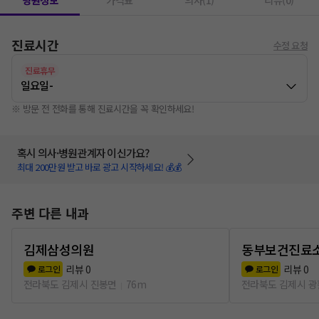
병원정보
가격표
의사(1)
리뷰(0)
진료시간
수정 요청
진료휴무
일요일
-
※ 방문 전 전화를 통해 진료시간을 꼭 확인하세요!
혹시 의사·병원관계자 이신가요?
최대 200만원 받고 바로 광고 시작하세요! 💰💰
주변 다른 내과
김제삼성의원
동부보건진료
리뷰
0
리뷰
0
로그인
로그인
전라북도 김제시 진봉면
76m
전라북도 김제시 