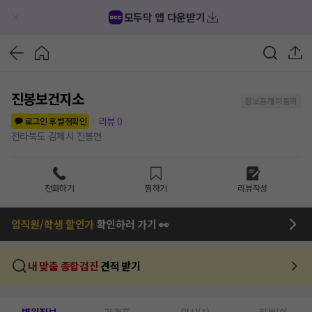
모두닥 앱 다운받기
진봉보건지소
정보공개 미동의
리뷰
0
로그인 후 별점확인
전라북도 김제시 진봉면
전화하기
찜하기
리뷰작성
임직원/학생 할인가
확인하러 가기 👀
내 맞춤 종합검진
견적 받기