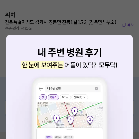
위치
전북특별자치도 김제시 진봉면 진봉1길 15-3, (진봉면사무소)
복사
현충원역 74320m
증상/치료, 궁금한 점이 있나요?
의사가 직접 답해드려요!
💬 무엇이든 물어보세요
혹은, 의료상담 서비스에 다양한 게시글 보러가기