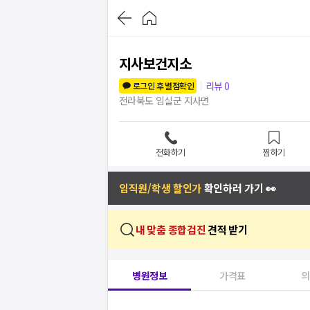
지사보건지소
리뷰
0
로그인 후 별점확인
전라북도 임실군 지사면
전화하기
찜하기
임직원/학생 할인가
확인하러 가기 👀
내 맞춤 종합검진
견적 받기
병원정보
가격표
의