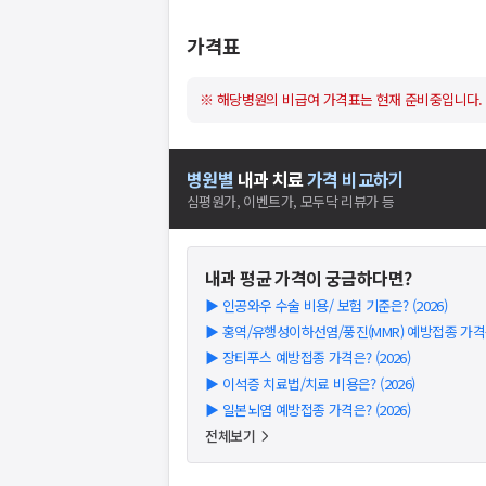
가격표
※ 해당병원의 비급여 가격표는 현재 준비중입니다.
병원별
내과
치료
가격 비교하기
심평원가, 이벤트가, 모두닥 리뷰가 등
내과
평균 가격이 궁금하다면?
▶
인공와우 수술 비용/ 보험 기준은? (2026)
▶
홍역/유행성이하선염/풍진(MMR) 예방접종 가격은?
▶
장티푸스 예방접종 가격은? (2026)
▶
이석증 치료법/치료 비용은? (2026)
▶
일본뇌염 예방접종 가격은? (2026)
전체보기