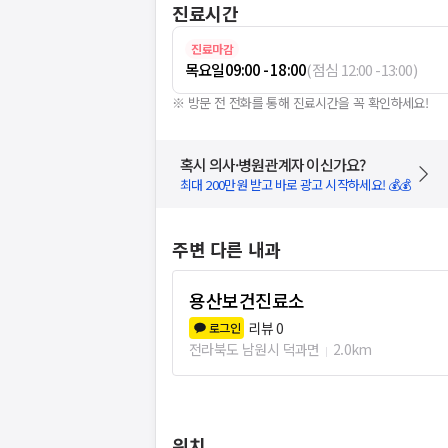
진료시간
진료마감
목요일
09:00 - 18:00
(
점심
12:00
-
13:00
)
※ 방문 전 전화를 통해 진료시간을 꼭 확인하세요!
혹시 의사·병원관계자 이신가요?
최대 200만원 받고 바로 광고 시작하세요! 💰💰
주변 다른 내과
용산보건진료소
리뷰
0
로그인
전라북도 남원시 덕과면
2.0km
위치