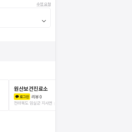
수정 요청
원산보건진료소
장수군산서
리뷰
0
리뷰
0
로그인
로그인
전라북도 임실군 지사면
2.6km
전라북도 장수군