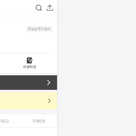
정보공개 미동의
리뷰작성
사(1)
리뷰(0)