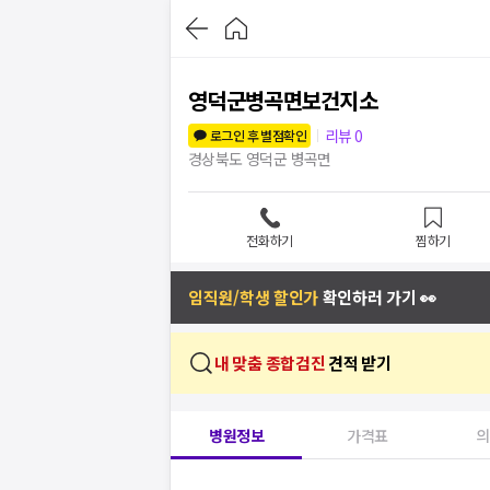
영덕군병곡면보건지소
리뷰
0
로그인 후 별점확인
경상북도 영덕군 병곡면
전화하기
찜하기
임직원/학생 할인가
확인하러 가기 👀
내 맞춤 종합검진
견적 받기
병원정보
가격표
의