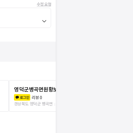
수정 요청
영덕군병곡면원황보건진료소
영덕군영해
리뷰
0
리뷰
0
로그인
로그인
경상북도 영덕군 병곡면
4.1km
경상북도 영덕군