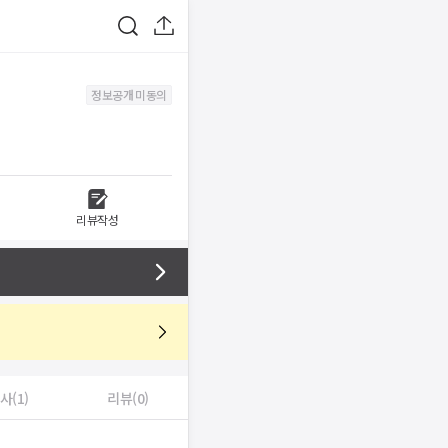
정보공개 미동의
리뷰작성
사(1)
리뷰(0)