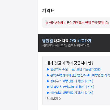
가격표
※ 해당병원의 비급여 가격표는 현재 준비중입니다.
병원별
내과
치료
가격 비교하기
심평원가, 이벤트가, 모두닥 리뷰가 등
내과
평균 가격이 궁금하다면?
▶
인공와우 수술 비용/ 보험 기준은? (2026)
▶
홍역/유행성이하선염/풍진(MMR) 예방접종 가격은?
▶
장티푸스 예방접종 가격은? (2026)
▶
이석증 치료법/치료 비용은? (2026)
▶
일본뇌염 예방접종 가격은? (2026)
전체보기