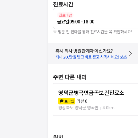
진료시간
진료마감
금요일
09:00 - 18:00
※ 방문 전 전화를 통해 진료시간을 꼭 확인하세요!
혹시 의사·병원관계자 이신가요?
최대 200만원 받고 바로 광고 시작하세요! 💰💰
주변 다른 내과
영덕군병곡면금곡보건진료소
리뷰
0
로그인
경상북도 영덕군 병곡면
4.0km
위치