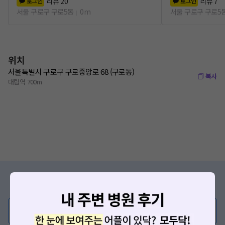
리뷰
20
리뷰
7
로그인
로그인
서울 구로구 구로5동
0m
서울 구로구 구로5
위치
서울특별시 구로구 구로중앙로 68 (구로동)
복사
대림역 700m
증상/치료, 궁금한 점이 있나요?
의사가 직접 답해드려요!
💬 무엇이든 물어보세요