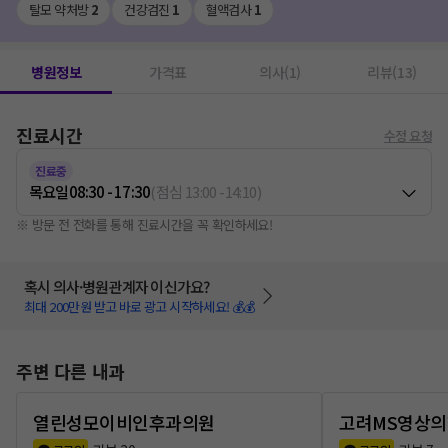
탈모 약처방
2
건강검진
1
혈액검사
1
병원정보
가격표
의사(1)
리뷰(13)
진료시간
수정 요청
진료중
목요일
08:30 - 17:30
(
점심
13:00
-
14:10
)
※ 방문 전 전화를 통해 진료시간을 꼭 확인하세요!
혹시 의사·병원관계자 이신가요?
최대 200만원 받고 바로 광고 시작하세요! 💰💰
주변 다른 내과
열린성모이비인후과의원
고려MS영상