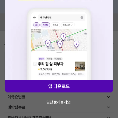
혹은, 의료상담 서비스에 다양한 게시글 보러가기
혹시 잘못된 병원정보가 있나요?
모두닥 팀에 알려주세요!
가격표
비급여/급여 진료란?
※
비급여 항목의 경우,
추가비용 등으로 실제 가격과 상이할 수 있으니, 정확
한 가격은 해당 의료기관에 직접 문의해주세요.
※
급여 항목의 경우,
건강보험심사평가원
에 고지되어 있는 급여 진료 기준 가
격입니다. (진료와 연관된 복합적인 비용이 추가되어, 병원마다 금액이 다르게
산정될 수 있는 점 참고 바랍니다.)
※ 이벤트가, 할인가는
VAT 포함
앱 다운로드
이학요법료
일단 둘러볼게요!
예방접종료
초음파 검사료(기본초음파)