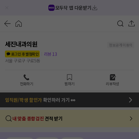
모두닥 앱 다운받기
세진내과의원
정보공개 미동의
리뷰
13
로그인 후 별점확인
서울 구로구 구로5동
전화하기
찜하기
리뷰작성
임직원/학생 할인가
확인하러 가기 👀
내 맞춤 종합검진
견적 받기