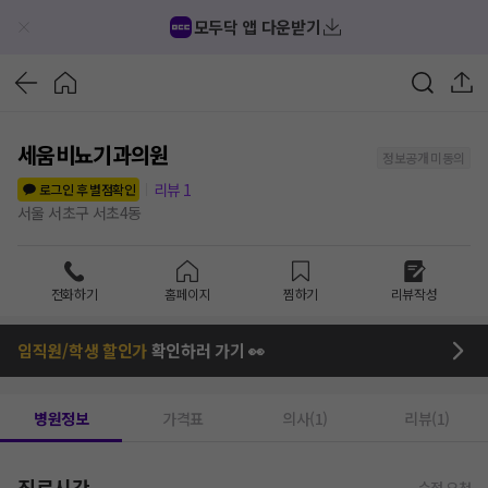
모두닥 앱 다운받기
세움비뇨기과의원
정보공개 미동의
리뷰
1
로그인 후 별점확인
서울 서초구 서초4동
전화하기
홈페이지
찜하기
리뷰작성
임직원/학생 할인가
확인하러 가기 👀
병원정보
가격표
의사(1)
리뷰(1)
진료시간
수정 요청