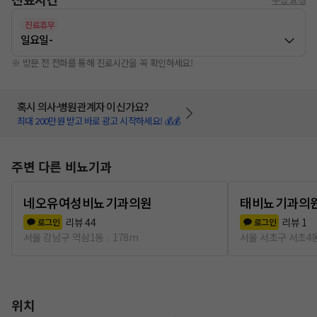
진료휴무
일요일
-
※ 방문 전 전화를 통해 진료시간을 꼭 확인하세요!
혹시 의사·병원관계자 이신가요?
최대 200만원 받고 바로 광고 시작하세요! 💰💰
주변 다른 비뇨기과
네오유여성비뇨기과의원
태비뇨기과의
리뷰
44
리뷰
1
로그인
로그인
서울 강남구 역삼1동
178m
서울 서초구 서초4
위치