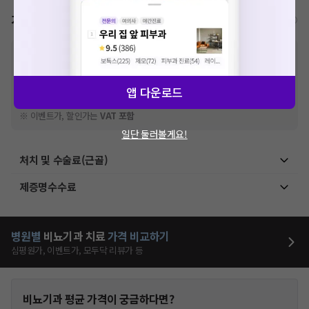
가격표
비급여/급여 진료란?
※
비급여 항목의 경우,
추가비용 등으로 실제 가격과 상이할 수 있으니, 정확
한 가격은 해당 의료기관에 직접 문의해주세요.
※
급여 항목의 경우,
건강보험심사평가원
에 고지되어 있는 급여 진료 기준 가
앱 다운로드
격입니다. (진료와 연관된 복합적인 비용이 추가되어, 병원마다 금액이 다르게
산정될 수 있는 점 참고 바랍니다.)
※ 이벤트가, 할인가는
VAT 포함
일단 둘러볼게요!
처치 및 수술료(근골)
제증명수수료
병원별
비뇨기과
치료
가격 비교하기
심평원가, 이벤트가, 모두닥 리뷰가 등
비뇨기과
평균 가격이 궁금하다면?