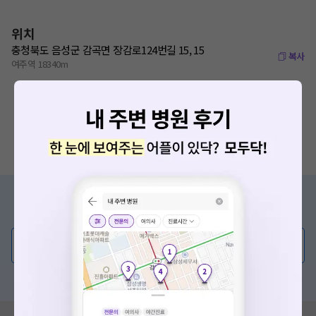
위치
충청북도 음성군 감곡면 장감로124번길 15, 15
복사
여주역 18340m
증상/치료, 궁금한 점이 있나요?
의사가 직접 답해드려요!
💬 무엇이든 물어보세요
혹은, 의료상담 서비스에 다양한 게시글 보러가기