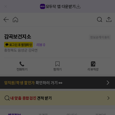
모두닥 앱 다운받기
감곡보건지소
정보공개 미동의
리뷰
0
로그인 후 별점확인
충청북도 음성군 감곡면
전화하기
찜하기
리뷰작성
임직원/학생 할인가
확인하러 가기 👀
내 맞춤 종합검진
견적 받기