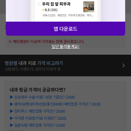
혹시 잘못된 병원정보가 있나요?
모두닥 팀에 알려주세요!
가격표
비급여/급여 진료란?
앱 다운로드
※ 해당병원의 비급여 가격표는 현재 준비중입니다.
일단 둘러볼게요!
병원별
내과
치료
가격 비교하기
심평원가, 이벤트가, 모두닥 리뷰가 등
내과
평균 가격이 궁금하다면?
▶
인공와우 수술 비용/ 보험 기준은? (2026)
▶
홍역/유행성이하선염/풍진(MMR) 예방접종 가격은? (2026)
▶
장티푸스 예방접종 가격은? (2026)
▶
이석증 치료법/치료 비용은? (2026)
▶
일본뇌염 예방접종 가격은? (2026)