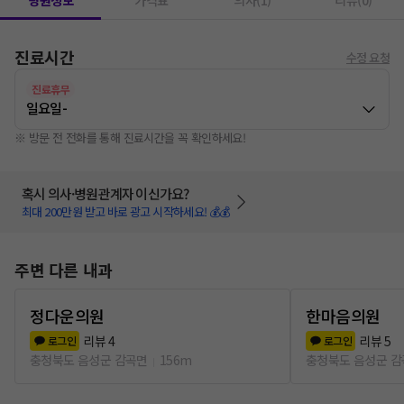
병원정보
가격표
의사(1)
리뷰(0)
진료시간
수정 요청
진료휴무
일요일
-
※ 방문 전 전화를 통해 진료시간을 꼭 확인하세요!
혹시 의사·병원관계자 이신가요?
최대 200만원 받고 바로 광고 시작하세요! 💰💰
주변 다른 내과
정다운의원
한마음의원
리뷰
4
리뷰
5
로그인
로그인
충청북도 음성군 감곡면
156m
충청북도 음성군 