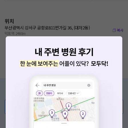
위치
부산광역시 강서구 공항로811번가길 36, (대저2동)
복사
덕포역 2460m
증상/치료, 궁금한 점이 있나요?
의사가 직접 답해드려요!
💬 무엇이든 물어보세요
혹은, 의료상담 서비스에 다양한 게시글 보러가기