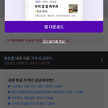
혹시 잘못된 병원정보가 있나요?
모두닥 팀에 알려주세요!
앱 다운로드
가격표
비급여/급여 진료란?
※ 해당병원의 비급여 가격표는 현재 준비중입니다.
일단 둘러볼게요!
병원별
내과
치료
가격 비교하기
심평원가, 이벤트가, 모두닥 리뷰가 등
내과
평균 가격이 궁금하다면?
▶
인공와우 수술 비용/ 보험 기준은? (2026)
▶
홍역/유행성이하선염/풍진(MMR) 예방접종 가격은? (2026)
▶
장티푸스 예방접종 가격은? (2026)
▶
이석증 치료법/치료 비용은? (2026)