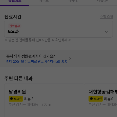
병원정보
가격표
의사(1)
리뷰(0)
진료시간
수정 요청
진료휴무
토요일
-
※ 방문 전 전화를 통해 진료시간을 꼭 확인하세요!
혹시 의사·병원관계자 이신가요?
최대 200만원 받고 바로 광고 시작하세요! 💰💰
주변 다른 내과
남경의원
대한항공김해
리뷰
3
리뷰
0
로그인
로그인
부산 강서구 대저2동
300m
부산 강서구 대저2