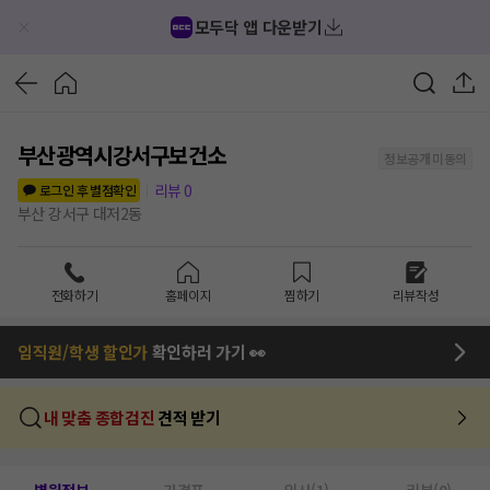
모두닥 앱 다운받기
부산광역시강서구보건소
정보공개 미동의
리뷰
0
로그인 후 별점확인
부산 강서구 대저2동
전화하기
홈페이지
찜하기
리뷰작성
임직원/학생 할인가
확인하러 가기 👀
내 맞춤 종합검진
견적 받기