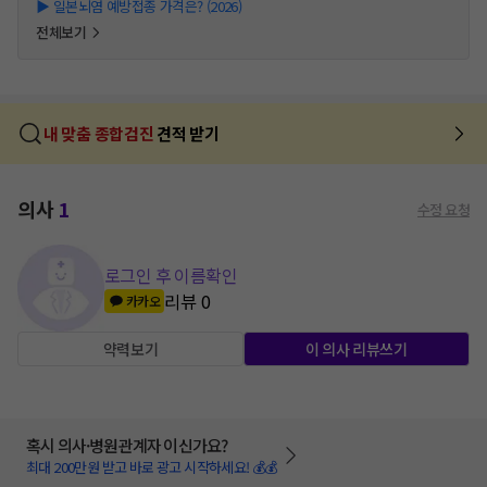
▶
일본뇌염 예방접종 가격은? (2026)
전체보기
내 맞춤 종합검진
견적 받기
의사
1
수정 요청
로그인 후 이름확인
리뷰
0
카카오
약력보기
이 의사 리뷰쓰기
혹시 의사·병원관계자 이신가요?
최대 200만원 받고 바로 광고 시작하세요! 💰💰