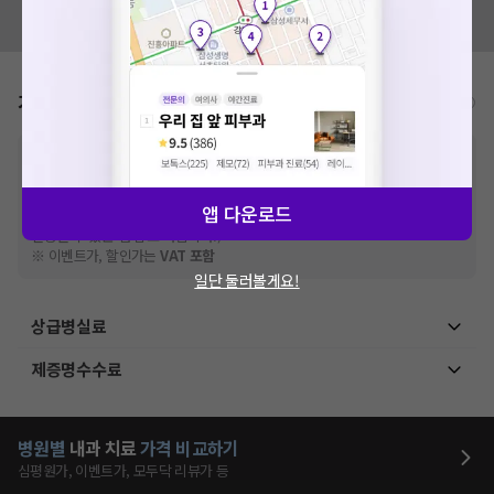
혹시 잘못된 병원정보가 있나요?
모두닥 팀에 알려주세요!
가격표
비급여/급여 진료란?
※
비급여 항목의 경우,
추가비용 등으로 실제 가격과 상이할 수 있으니, 정확
한 가격은 해당 의료기관에 직접 문의해주세요.
※
급여 항목의 경우,
건강보험심사평가원
에 고지되어 있는 급여 진료 기준 가
앱 다운로드
격입니다. (진료와 연관된 복합적인 비용이 추가되어, 병원마다 금액이 다르게
산정될 수 있는 점 참고 바랍니다.)
※ 이벤트가, 할인가는
VAT 포함
일단 둘러볼게요!
상급병실료
제증명수수료
병원별
내과
치료
가격 비교하기
심평원가, 이벤트가, 모두닥 리뷰가 등