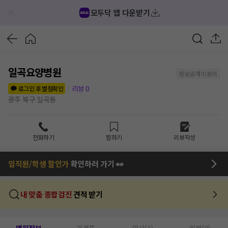
모두닥 앱 다운받기
일곡요양병원
정보공개 미동의
리뷰
0
로그인 후 별점확인
광주 북구 일곡동
전화하기
찜하기
리뷰작성
임직원/학생 할인가
확인하러 가기 👀
내 맞춤 종합검진
견적 받기