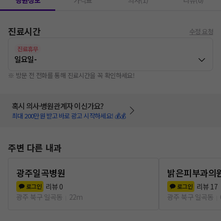
병원정보
가격표
의사(1)
리뷰(0)
진료시간
수정 요청
진료휴무
일요일
-
※ 방문 전 전화를 통해 진료시간을 꼭 확인하세요!
혹시 의사·병원관계자 이신가요?
최대 200만원 받고 바로 광고 시작하세요! 💰💰
주변 다른 내과
광주일곡병원
밝은피부과의
리뷰
0
리뷰
17
로그인
로그인
광주 북구 일곡동
22m
광주 북구 일곡동