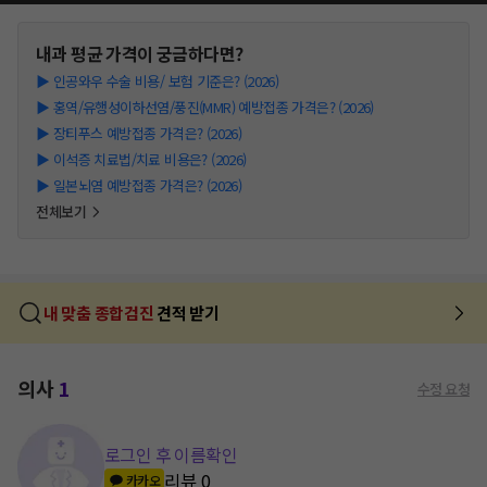
내과
평균 가격이 궁금하다면?
▶
인공와우 수술 비용/ 보험 기준은? (2026)
▶
홍역/유행성이하선염/풍진(MMR) 예방접종 가격은? (2026)
▶
장티푸스 예방접종 가격은? (2026)
▶
이석증 치료법/치료 비용은? (2026)
▶
일본뇌염 예방접종 가격은? (2026)
전체보기
내 맞춤 종합검진
견적 받기
의사
1
수정 요청
로그인 후 이름확인
리뷰
0
카카오