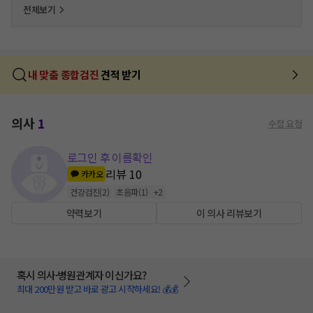
전체보기
내 맞춤 종합검진
견적 받기
의사
1
수정 요청
로그인 후 이름확인
리뷰
10
카카오
건강검진
(
2
)
초음파
(
1
)
+
2
약력보기
이 의사 리뷰보기
혹시 의사·병원관계자 이신가요?
최대 200만원 받고 바로 광고 시작하세요! 💰💰