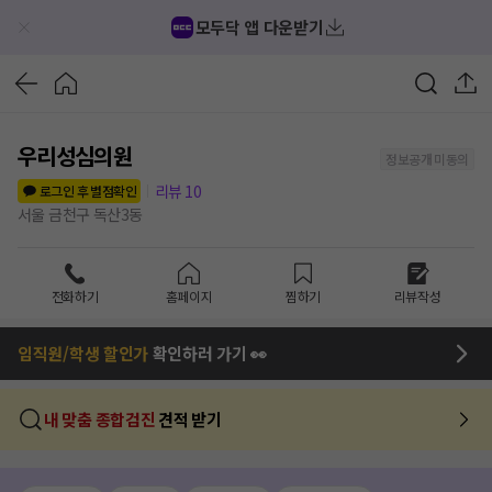
모두닥 앱 다운받기
우리성심의원
정보공개 미동의
리뷰
10
로그인 후 별점확인
서울 금천구 독산3동
전화하기
홈페이지
찜하기
리뷰작성
임직원/학생 할인가
확인하러 가기 👀
내 맞춤 종합검진
견적 받기