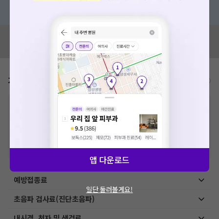
혹은, 의료상담 서비스에 다양한 게시글 보러가기
혹시 잘못된 병원정보가 있나요?
모두닥 팀에 알려주세요!
가격표
비급여/급여 진료란?
※
비급여 항목의 경우,
추가비용 등으로 실제 가격과 상이할 수 있으니, 정확
한 가격은 해당 의료기관에 직접 문의해주세요.
※
급여 항목의 경우,
건강보험심사평가원
에 고지되어 있는 급여 진료 기준 가
격입니다. (진료와 연관된 복합적인 비용이 추가되어, 병원마다 금액이 다르게
산정될 수 있는 점 참고 바랍니다.)
※ 이벤트가, 할인가는
VAT 포함
앱 다운로드
예방접종료
일단 둘러볼게요!
초음파 검사료(진단초음파)
내시경, 천자 및 생검료