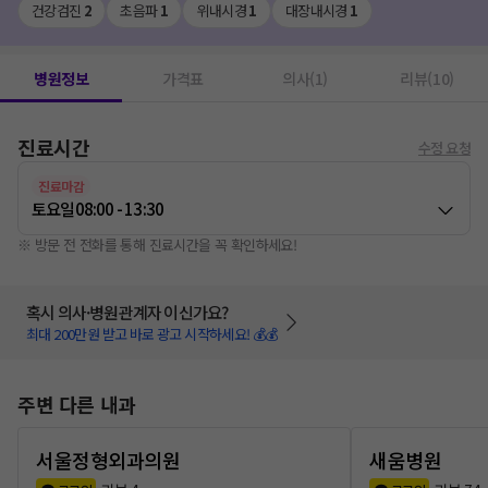
건강검진
2
초음파
1
위내시경
1
대장내시경
1
병원정보
가격표
의사(1)
리뷰(10)
진료시간
수정 요청
진료마감
토요일
08:00 - 13:30
※ 방문 전 전화를 통해 진료시간을 꼭 확인하세요!
혹시 의사·병원관계자 이신가요?
최대 200만원 받고 바로 광고 시작하세요! 💰💰
주변 다른 내과
서울정형외과의원
새움병원