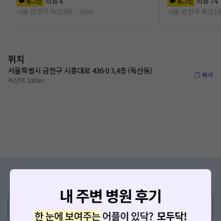
리뷰
4
리뷰
74
로그인
로그인
서울 금천구 독산3동
36m
서울 금천구 독산1
위치
서울특별시 금천구 시흥대로 436-0 3,4층 (독산동)
복사
독산역 1080m
증상/치료, 궁금한 점이 있나요?
의사가 직접 답해드려요!
💬 무엇이든 물어보세요