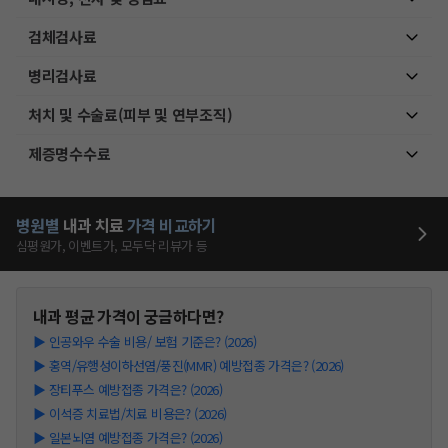
검체검사료
병리검사료
처치 및 수술료(피부 및 연부조직)
제증명수수료
병원별
내과
치료
가격 비교하기
심평원가, 이벤트가, 모두닥 리뷰가 등
내과
평균 가격이 궁금하다면?
▶
인공와우 수술 비용/ 보험 기준은? (2026)
▶
홍역/유행성이하선염/풍진(MMR) 예방접종 가격은? (2026)
▶
장티푸스 예방접종 가격은? (2026)
▶
이석증 치료법/치료 비용은? (2026)
▶
일본뇌염 예방접종 가격은? (2026)