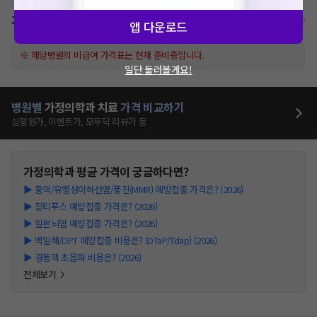
가격표
비급여/급여 진료란?
앱 다운로드
※ 해당병원의 비급여 가격표는 현재 준비중입니다.
일단 둘러볼게요!
병원별
가정의학과
치료
가격 비교하기
심평원가, 이벤트가, 모두닥 리뷰가 등
가정의학과
평균 가격이 궁금하다면?
▶
홍역/유행성이하선염/풍진(MMR) 예방접종 가격은? (2026)
▶
장티푸스 예방접종 가격은? (2026)
▶
일본뇌염 예방접종 가격은? (2026)
▶
백일해/DPT 예방접종 비용은? (DTaP/Tdap) (2026)
▶
경동맥 초음파 비용은? (2026)
전체보기