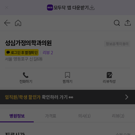
모두닥 앱 다운받기
성심가정의학과의원
정보공개 미동의
리뷰
2
로그인 후 별점확인
서울 영등포구 신길6동
전화하기
찜하기
리뷰작성
임직원/학생 할인가
확인하러 가기 👀
병원정보
가격표
의사(1)
리뷰(2)
진료시간
수정 요청