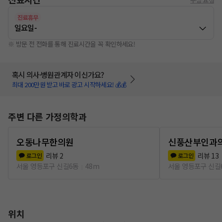
진료휴무
일요일
-
※ 방문 전 전화를 통해 진료시간을 꼭 확인하세요!
혹시 의사·병원관계자 이신가요?
최대 200만원 받고 바로 광고 시작하세요! 💰💰
주변 다른 가정의학과
오동나무한의원
신풍산부인과
리뷰
2
리뷰
13
로그인
로그인
서울 영등포구 신길6동
48m
서울 영등포구 신길
위치