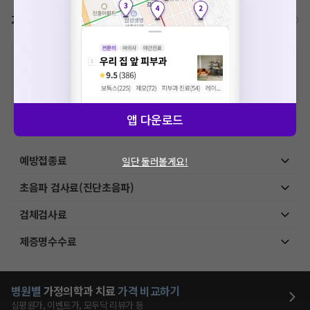
가격표
비급여/급여 진료란?
※
비급여 항목의 경우,
추가비용 등으로 실제 가격과 상이할 수 있으니, 정확
한 가격은 해당 의료기관에 직접 문의해주세요.
※
급여 항목의 경우,
건강보험심사평가원
에 고지되어 있는 급여 진료 기준 가
격입니다. (진료와 연관된 복합적인 비용이 추가되어, 병원마다 금액이 다르게
산정될 수 있는 점 참고 바랍니다.)
※ 이벤트가, 할인가는
VAT 포함
앱 다운로드
예방접종료
일단 둘러볼게요!
초음파 검사료(진단초음파)
검체검사료
제증명수수료
병원별
가정의학과
치료
가격 비교하기
심평원가, 이벤트가, 모두닥 리뷰가 등