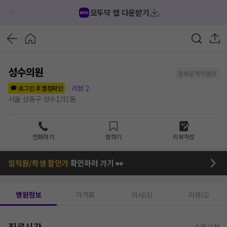
모두닥 앱 다운받기
성수의원
정보공개 미동의
리뷰
2
로그인 후 별점확인
서울 성동구 성수1가1동
전화하기
찜하기
리뷰작성
임직원/학생 할인가
확인하러 가기 👀
병원정보
가격표
의사(1)
리뷰(2)
진료시간
수정 요청