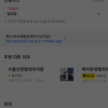
진료휴무
일요일
-
※ 방문 전 전화를 통해 진료시간을 꼭 확인하세요!
혹시 의사·병원관계자 이신가요?
최대 200만원 받고 바로 광고 시작하세요! 💰💰
주변 다른 외과
서울선정형외과의원
제이본정형외
8.7
(
67
)
리뷰
15
로그인
서울 양천구 목2동
150m
서울 양천구 목2동
위치