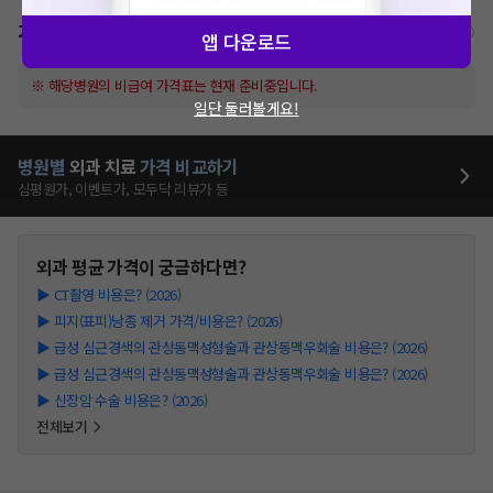
가격표
비급여/급여 진료란?
앱 다운로드
※ 해당병원의 비급여 가격표는 현재 준비중입니다.
일단 둘러볼게요!
병원별
외과
치료
가격 비교하기
심평원가, 이벤트가, 모두닥 리뷰가 등
외과
평균 가격이 궁금하다면?
▶
CT촬영 비용은? (2026)
▶
피지(표피)낭종 제거 가격/비용은? (2026)
▶
급성 심근경색의 관상동맥성형술과 관상동맥우회술 비용은? (2026)
▶
급성 심근경색의 관상동맥성형술과 관상동맥우회술 비용은? (2026)
▶
신장암 수술 비용은? (2026)
전체보기