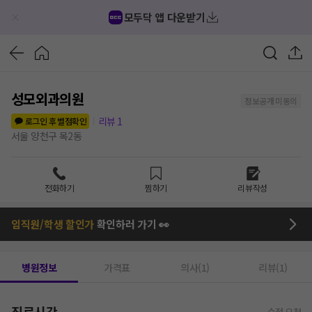
모두닥 앱 다운받기
성모외과의원
정보공개 미동의
리뷰
1
로그인 후 별점확인
서울 양천구 목2동
전화하기
찜하기
리뷰작성
임직원/학생 할인가
확인하러 가기 👀
병원정보
가격표
의사(1)
리뷰(1)
진료시간
수정 요청