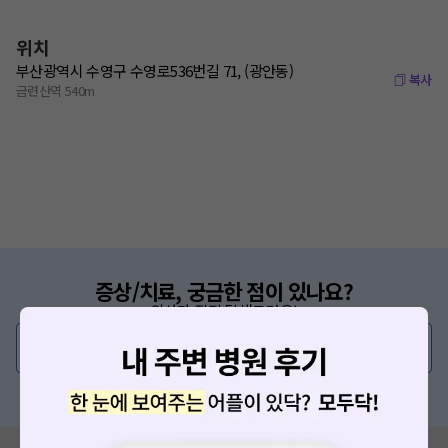
위치
부산광역시 수영구 수영로536번길 71, (광안동)
복사
금련산역 540m
증상/치료, 궁금한 점이 있나요?
의사가 직접 답해드려요!
💬 무엇이든 물어보세요
혹은, 의료상담 서비스에 다양한 게시글 보러가기