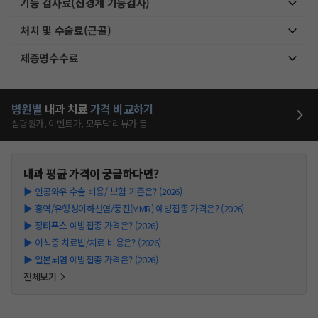
기능 검사료(신경계 기능검사)
처치 및 수술료(근골)
제증명수수료
병원별
내과
치료
가격 비교하기
심평원가, 이벤트가, 모두닥 리뷰가 등
내과
평균 가격이 궁금하다면?
▶
인공와우 수술 비용/ 보험 기준은? (2026)
▶
홍역/유행성이하선염/풍진(MMR) 예방접종 가격은? (2026)
▶
장티푸스 예방접종 가격은? (2026)
▶
이석증 치료법/치료 비용은? (2026)
▶
일본뇌염 예방접종 가격은? (2026)
전체보기