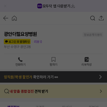
모두닥 앱 다운받기
광안더힐요양병원
정보공개 미동의
리뷰
0
로그인 후 별점확인
부산 수영구 광안2동
전화하기
찜하기
리뷰작성
임직원/학생 할인가
확인하러 가기 👀
내 맞춤 종합검진
견적 받기