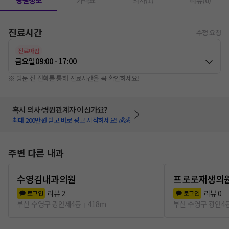
병원정보
가격표
의사(1)
리뷰(0)
진료시간
수정 요청
진료마감
금요일
09:00 - 17:00
※ 방문 전 전화를 통해 진료시간을 꼭 확인하세요!
혹시 의사·병원관계자 이신가요?
최대 200만원 받고 바로 광고 시작하세요! 💰💰
주변 다른 내과
수영김내과의원
프로로재생의
리뷰
2
리뷰
0
로그인
로그인
부산 수영구 광안제4동
418m
부산 수영구 광안4