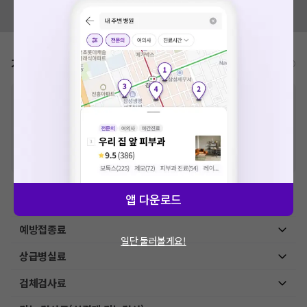
혹시 잘못된 병원정보가 있나요?
모두닥 팀에 알려주세요!
가격표
비급여/급여 진료란?
※
비급여 항목의 경우,
추가비용 등으로 실제 가격과 상이할 수 있으니, 정확
한 가격은 해당 의료기관에 직접 문의해주세요.
※
급여 항목의 경우,
건강보험심사평가원
에 고지되어 있는 급여 진료 기준 가
격입니다. (진료와 연관된 복합적인 비용이 추가되어, 병원마다 금액이 다르게
산정될 수 있는 점 참고 바랍니다.)
※ 이벤트가, 할인가는
VAT 포함
앱 다운로드
이학요법료
예방접종료
일단 둘러볼게요!
상급병실료
검체검사료