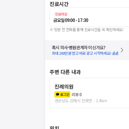
진료시간
진료마감
금요일
09:00 - 17:30
※ 방문 전 전화를 통해 진료시간을 꼭 확인하세요!
혹시 의사·병원관계자 이신가요?
최대 200만원 받고 바로 광고 시작하세요! 💰💰
주변 다른 내과
진례의원
리뷰
0
로그인
경상남도 김해시 진례면
1.4km
위치