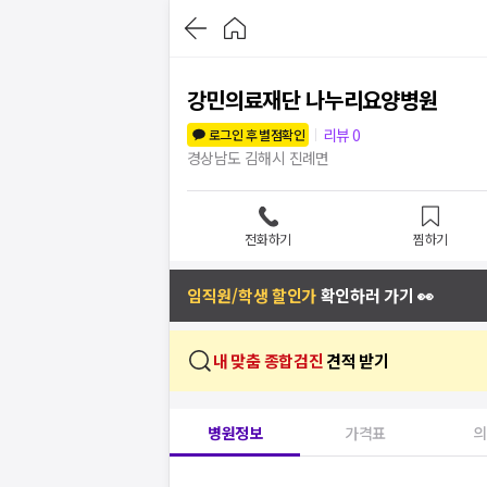
강민의료재단 나누리요양병원
리뷰
0
로그인 후 별점확인
경상남도 김해시 진례면
전화하기
찜하기
임직원/학생 할인가
확인하러 가기 👀
내 맞춤 종합검진
견적 받기
병원정보
가격표
의