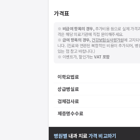
가격표
※
비급여 항목의 경우,
추가비용 등으로 실제 가격과
격은 해당 의료기관에 직접 문의해주세요.
※
급여 항목의 경우,
건강보험심사평가원
에 고지되
니다. (진료와 연관된 복합적인 비용이 추가되어, 
있는 점 참고 바랍니다.)
※ 이벤트가, 할인가는
VAT 포함
이학요법료
상급병실료
검체검사료
제증명수수료
병원별
내과
치료
가격 비교하기