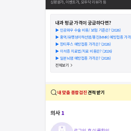
심평원가, 이벤트가, 모두닥 리뷰가 등
내과
평균 가격이 궁금하다면?
▶
인공와우 수술 비용/ 보험 기준은? (2026)
▶
홍역/유행성이하선염/풍진(MMR) 예방접종 가격은?
▶
장티푸스 예방접종 가격은? (2026)
▶
이석증 치료법/치료 비용은? (2026)
▶
일본뇌염 예방접종 가격은? (2026)
전체보기
내 맞춤 종합검진
견적 받기
의사
1
로그인 후 이름확인