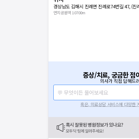
경상남도 김해시 진례면 진례로74번길 47, (진
연지공원역 10700m
증상/치료, 궁금한 점
의사가 직접 답해드려
💬 무엇이든 물어보세요
혹은, 의료상담 서비스에 다양한
혹시 잘못된 병원정보가 있나요?
모두닥 팀에 알려주세요!