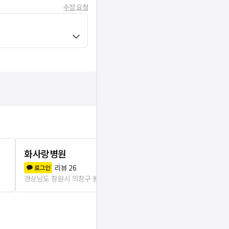
수정 요청
화사랑병원
활기찬마취
리뷰
26
리뷰
1
로그인
로그인
경상남도 창원시 의창구 봉림동
4.8km
경상남도 창원시