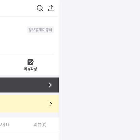
정보공개 미동의
리뷰작성
사(1)
리뷰(0)